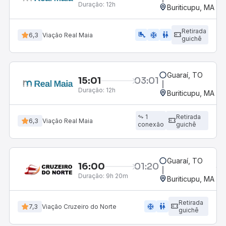
Duração:
12h
Buriticupu, MA
Retirada
airline_seat_legroom_extra
ac_unit
wc
6,3
Viação Real Maia
guichê
Guaraí, TO
15:01
03:01
Duração:
12h
Buriticupu, MA
1
Retirada
6,3
Viação Real Maia
conexão
guichê
Guaraí, TO
16:00
01:20
Duração:
9h 20m
Buriticupu, MA
Retirada
ac_unit
wc
7,3
Viação Cruzeiro do Norte
guichê