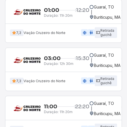
Guaraí, TO
01:00
12:20
Duração:
11h 20m
Buriticupu, MA
Retirada
ac_unit
wc
7,3
Viação Cruzeiro do Norte
guichê
Guaraí, TO
03:00
15:30
Duração:
12h 30m
Buriticupu, MA
Retirada
ac_unit
wc
7,3
Viação Cruzeiro do Norte
guichê
Guaraí, TO
11:00
22:20
Duração:
11h 20m
Buriticupu, MA
Retirada