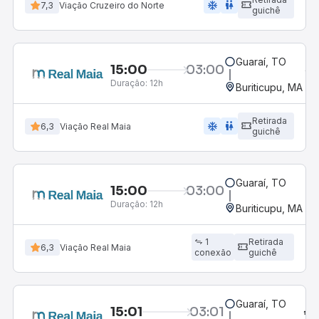
ac_unit
wc
7,3
Viação Cruzeiro do Norte
guichê
Guaraí, TO
15:00
03:00
Duração:
12h
Buriticupu, MA
Retirada
ac_unit
wc
6,3
Viação Real Maia
guichê
Guaraí, TO
15:00
03:00
Duração:
12h
Buriticupu, MA
1
Retirada
6,3
Viação Real Maia
conexão
guichê
Guaraí, TO
15:01
03:01