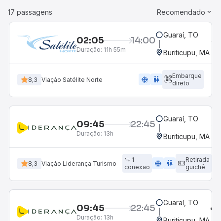
17 passagens
Recomendado
Guaraí, TO
02:05
14:00
Duração:
11h 55m
Buriticupu, MA
Embarque
ac_unit
wc
8,3
Viação Satélite Norte
direto
Guaraí, TO
09:45
22:45
Duração:
13h
Buriticupu, MA
1
Retirada
ac_unit
wc
8,3
Viação Liderança Turismo
conexão
guichê
Guaraí, TO
09:45
22:45
Duração:
13h
Buriticupu, MA