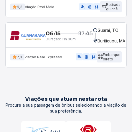
Retirada
airline_seat_legroom_extra
ac_unit
wc
6,3
Viação Real Maia
guichê
Guaraí, TO
06:15
17:45
Duração:
11h 30m
Buriticupu, MA
Embarque
airline_seat_legroom_extra
ac_unit
WC
7,3
Viação Real Expresso
direto
Viações que atuam nesta rota
Procure a sua passagem de ônibus selecionando a viação de
sua preferência.