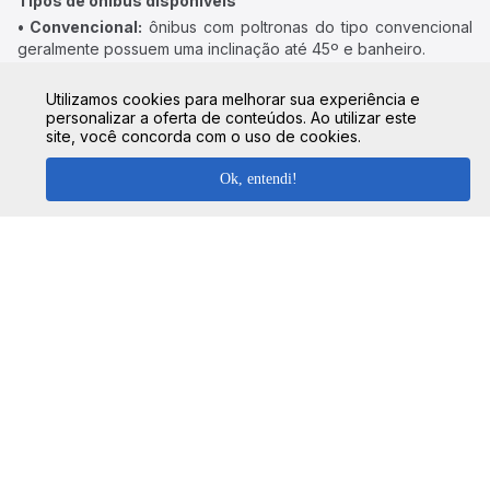
Tipos de ônibus disponíveis
• Convencional:
ônibus com poltronas do tipo convencional
geralmente possuem uma inclinação até 45º e banheiro.
• Executivo:
poltronas confortáveis, ar-condicionado,
sanitário e, em alguns casos, água mineral.
Utilizamos cookies para melhorar sua experiência e
personalizar a oferta de conteúdos. Ao utilizar este
• Leito ou Leito-cama:
maior inclinação, ideal para viagens
site, você concorda com o uso de cookies.
mais longas, com ar-condicionado, sanitário e, possivelmente,
água mineral.
Ok, entendi!
Como funciona o embarque
• Embarque direto:
algumas viações permitem apresentar o
bilhete digital, sem necessidade de retirada no guichê.
• Retirada no guichê:
em certos casos, é necessário retirar o
bilhete físico antes do embarque.
Recomendação:
sempre verifique as regras específicas da
viação escolhida, bem como eventuais exigências
relacionadas ao bilhete.