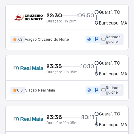
Guaraí, TO
22:30
09:50
Duração:
11h 20m
Buriticupu, MA
Retirada
ac_unit
wc
7,3
Viação Cruzeiro do Norte
guichê
Guaraí, TO
23:35
10:10
Duração:
10h 35m
Buriticupu, MA
Retirada
ac_unit
wc
6,3
Viação Real Maia
guichê
Guaraí, TO
23:36
10:11
Duração:
10h 35m
Buriticupu, MA