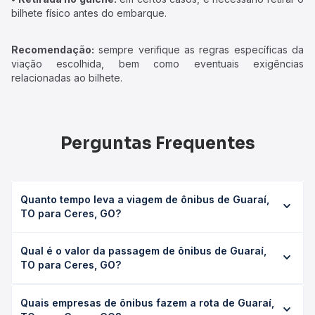
bilhete físico antes do embarque.
Recomendação:
sempre verifique as regras específicas da
viação escolhida, bem como eventuais exigências
relacionadas ao bilhete.
Perguntas Frequentes
Quanto tempo leva a viagem de ônibus de Guaraí,
TO para Ceres, GO?
A viagem de ônibus de Guaraí, TO para Ceres, GO leva
Qual é o valor da passagem de ônibus de Guaraí,
em média 13h, podendo variar conforme a viação, o tipo
TO para Ceres, GO?
de serviço (convencional, executivo ou leito) e as
condições de tráfego. Na Quero Passagem você consulta
O preço da passagem de ônibus de Guaraí, TO para
os horários disponíveis e vê a duração exata de cada
Quais empresas de ônibus fazem a rota de Guaraí,
Ceres, GO custa em média R$ 300,54 e varia conforme a
opção na data desejada.