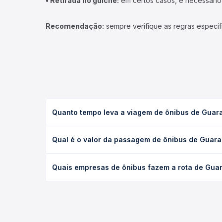
• Retirada no guichê:
em certos casos, é necessário r
Recomendação:
sempre verifique as regras específ
Quanto tempo leva a viagem de ônibus de Guar
A viagem de ônibus de Guarapuava, PR - TODOS par
Qual é o valor da passagem de ônibus de Guara
(convencional, executivo ou leito) e as condições
desejada.
O preço da passagem de ônibus de Guarapuava, PR
Quais empresas de ônibus fazem a rota de Gua
o tipo de poltrona e a antecedência da compra. N
roteiro.
As viações Expresso Nordeste, Expresso São José 
Na Quero Passagem você compara todas as opções —
viagem.