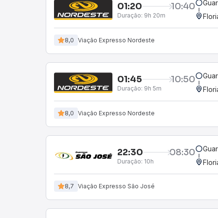
Guar
01:20
10:40
Duração:
9h 20m
Flor
8,0
Viação Expresso Nordeste
Guar
01:45
10:50
Duração:
9h 5m
Flor
8,0
Viação Expresso Nordeste
Guar
22:30
08:30
Duração:
10h
Flor
8,7
Viação Expresso São José