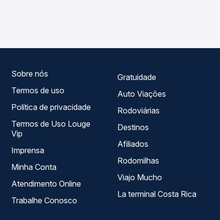
As viações Reunidas Paulista operam o trecho de
compara os preços de todas as viações em tempo real e
Guararapes, SP para Valparaíso, SP, com horários variados
garante a melhor oferta para o seu roteiro.
ao longo do dia. Na Quero Passagem você compara todas
as opções — empresas, horários, tipos de serviço e
preços — em um só lugar e escolhe a que melhor se
encaixa na sua viagem.
Sobre nós
Gratuidade
Termos de uso
Auto Viações
Política de privacidade
Rodoviárias
Termos de Uso Louge
Destinos
Vip
Afiliados
Imprensa
Rodomilhas
Minha Conta
Viajo Mucho
Atendimento Online
La terminal Costa Rica
Trabalhe Conosco