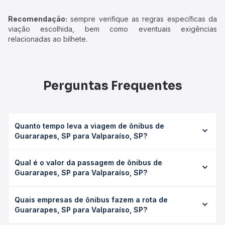
Recomendação:
sempre verifique as regras específicas da
viação escolhida, bem como eventuais exigências
relacionadas ao bilhete.
Perguntas Frequentes
Quanto tempo leva a viagem de ônibus de
Guararapes, SP para Valparaíso, SP?
A viagem de ônibus de Guararapes, SP para Valparaíso,
Qual é o valor da passagem de ônibus de
SP leva em média 0 horas, podendo variar conforme a
Guararapes, SP para Valparaíso, SP?
viação, o tipo de serviço (convencional, executivo ou
leito) e as condições de tráfego. Na Quero Passagem
O preço da passagem de ônibus de Guararapes, SP para
você consulta os horários disponíveis e vê a duração
Quais empresas de ônibus fazem a rota de
Valparaíso, SP custa em média não identificado e varia
exata de cada opção na data desejada.
Guararapes, SP para Valparaíso, SP?
conforme a data da viagem, a empresa, o tipo de poltrona
e a antecedência da compra. Na Quero Passagem você