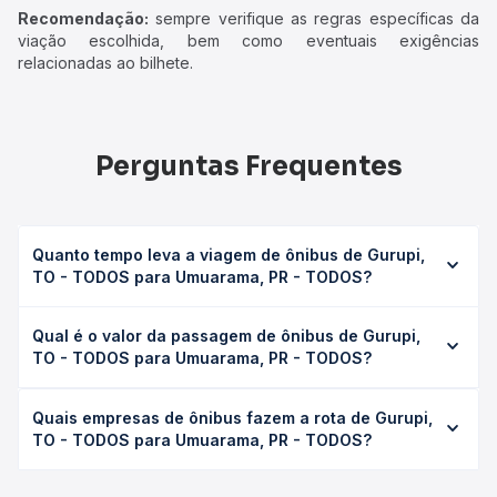
Recomendação:
sempre verifique as regras específicas da
viação escolhida, bem como eventuais exigências
relacionadas ao bilhete.
Perguntas Frequentes
Quanto tempo leva a viagem de ônibus de Gurupi,
TO - TODOS para Umuarama, PR - TODOS?
A viagem de ônibus de Gurupi, TO - TODOS para
Qual é o valor da passagem de ônibus de Gurupi,
Umuarama, PR - TODOS leva em média 31h 34min,
TO - TODOS para Umuarama, PR - TODOS?
podendo variar conforme a viação, o tipo de serviço
(convencional, executivo ou leito) e as condições de
O preço da passagem de ônibus de Gurupi, TO - TODOS
tráfego. Na Quero Passagem você consulta os horários
Quais empresas de ônibus fazem a rota de Gurupi,
para Umuarama, PR - TODOS custa em média R$ 587,61 e
disponíveis e vê a duração exata de cada opção na data
TO - TODOS para Umuarama, PR - TODOS?
varia conforme a data da viagem, a empresa, o tipo de
desejada.
poltrona e a antecedência da compra. Na Quero
As viações Planalto operam o trecho de Gurupi, TO -
Passagem você compara os preços de todas as viações