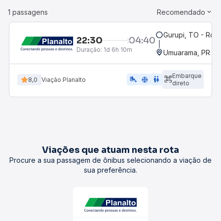
1 passagens
Recomendado
Gurupi, TO - Rodo
22:30
04:40
Duração:
1d 6h 10m
Umuarama, PR
Embarque
airline_seat_legroom_extra
ac_unit
WC
8,0
Viação Planalto
direto
Viações que atuam nesta rota
Procure a sua passagem de ônibus selecionando a viação de
sua preferência.