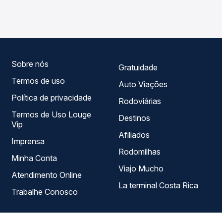
TODOS para Umuarama, PR - TODOS, com horários
em tempo real e garante a melhor oferta para o seu
variados ao longo do dia. Na Quero Passagem você
roteiro.
compara todas as opções — empresas, horários, tipos de
serviço e preços — em um só lugar e escolhe a que
melhor se encaixa na sua viagem.
Sobre nós
Gratuidade
Termos de uso
Auto Viações
Política de privacidade
Rodoviárias
Termos de Uso Louge
Destinos
Vip
Afiliados
Imprensa
Rodomilhas
Minha Conta
Viajo Mucho
Atendimento Online
La terminal Costa Rica
Trabalhe Conosco