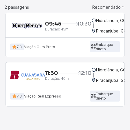
2 passagens
Recomendado
Hidrolândia, GO
09:45
10:30
Duração:
45m
Piracanjuba, GO
Embarque
7,3
Viação Ouro Preto
direto
Hidrolândia, GO
11:30
12:10
Duração:
40m
Piracanjuba, GO
Embarque
7,3
Viação Real Expresso
direto