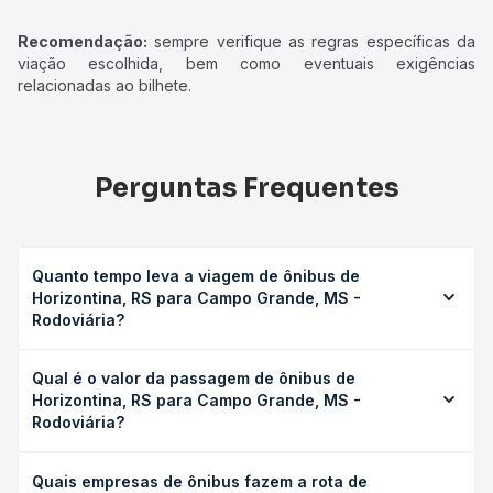
Recomendação:
sempre verifique as regras específicas da
viação escolhida, bem como eventuais exigências
relacionadas ao bilhete.
Perguntas Frequentes
Quanto tempo leva a viagem de ônibus de
Horizontina, RS para Campo Grande, MS -
Rodoviária?
A viagem de ônibus de Horizontina, RS para Campo
Qual é o valor da passagem de ônibus de
Grande, MS - Rodoviária leva em média 25h 30min,
Horizontina, RS para Campo Grande, MS -
podendo variar conforme a viação, o tipo de serviço
Rodoviária?
(convencional, executivo ou leito) e as condições de
tráfego. Na Quero Passagem você consulta os horários
O preço da passagem de ônibus de Horizontina, RS para
disponíveis e vê a duração exata de cada opção na data
Quais empresas de ônibus fazem a rota de
Campo Grande, MS - Rodoviária custa em média R$ 537,32
desejada.