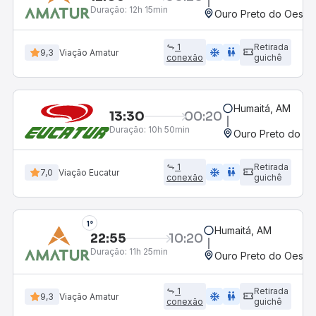
Duração:
12h 15min
Ouro Preto do Oeste,
1
Retirada
ac_unit
wc
9,3
Viação Amatur
conexão
guichê
Humaitá, AM
13:30
00:20
Duração:
10h 50min
Ouro Preto do Oe
1
Retirada
ac_unit
wc
7,0
Viação Eucatur
conexão
guichê
1°
Humaitá, AM
22:55
10:20
Duração:
11h 25min
Ouro Preto do Oeste,
1
Retirada
ac_unit
wc
9,3
Viação Amatur
conexão
guichê