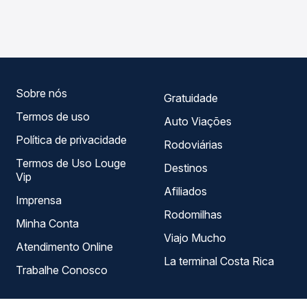
Ouro Preto do Oeste, RO - Rodoviária, com horários
roteiro.
variados ao longo do dia. Na Quero Passagem você
compara todas as opções — empresas, horários, tipos de
serviço e preços — em um só lugar e escolhe a que
melhor se encaixa na sua viagem.
Sobre nós
Gratuidade
Termos de uso
Auto Viações
Política de privacidade
Rodoviárias
Termos de Uso Louge
Destinos
Vip
Afiliados
Imprensa
Rodomilhas
Minha Conta
Viajo Mucho
Atendimento Online
La terminal Costa Rica
Trabalhe Conosco