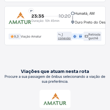
1°
Humaitá, AM
23:35
10:20
Duração:
10h 45min
Ouro Preto do Oeste,
1
Retirada
ac_unit
wc
9,3
Viação Amatur
conexão
guichê
Viações que atuam nesta rota
Procure a sua passagem de ônibus selecionando a viação de
sua preferência.