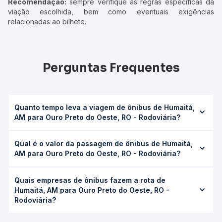
Recomendação:
sempre verifique as regras específicas da
viação escolhida, bem como eventuais exigências
relacionadas ao bilhete.
Perguntas Frequentes
Quanto tempo leva a viagem de ônibus de Humaitá,
AM para Ouro Preto do Oeste, RO - Rodoviária?
A viagem de ônibus de Humaitá, AM para Ouro Preto do
Qual é o valor da passagem de ônibus de Humaitá,
Oeste, RO - Rodoviária leva em média 15h 30min,
AM para Ouro Preto do Oeste, RO - Rodoviária?
podendo variar conforme a viação, o tipo de serviço
(convencional, executivo ou leito) e as condições de
O preço da passagem de ônibus de Humaitá, AM para
tráfego. Na Quero Passagem você consulta os horários
Quais empresas de ônibus fazem a rota de
Ouro Preto do Oeste, RO - Rodoviária custa em média R$
disponíveis e vê a duração exata de cada opção na data
Humaitá, AM para Ouro Preto do Oeste, RO -
225,00 e varia conforme a data da viagem, a empresa, o
desejada.
Rodoviária?
tipo de poltrona e a antecedência da compra. Na Quero
Passagem você compara os preços de todas as viações
As viações Amatur operam o trecho de Humaitá, AM para
em tempo real e garante a melhor oferta para o seu