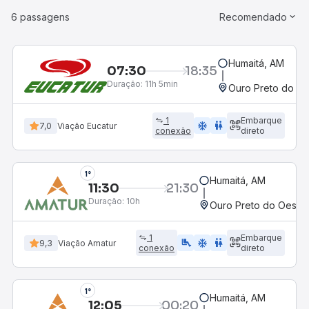
6 passagens
Recomendado
Humaitá, AM
07:30
18:35
Duração:
11h 5min
Ouro Preto do Oe
1
Embarque
ac_unit
wc
7,0
Viação Eucatur
conexão
direto
1°
Humaitá, AM
11:30
21:30
Duração:
10h
Ouro Preto do Oeste,
1
Embarque
airline_seat_legroom_extra
ac_unit
wc
9,3
Viação Amatur
conexão
direto
1°
Humaitá, AM
12:05
00:20