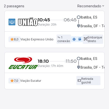
2 passagens
Recomendado
Ibatiba, ES
10:45
06:45
Duração:
20h
Brasília, DF - Ter
1
Embarque
ac_unit
wc
8,0
Viação Expresso União
conexão
direto
Ibatiba, ES
18:10
11:50
Duração:
17h 40m
Brasília, DF - Ter
Retirada
7,0
Viação Eucatur
guichê