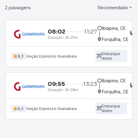
2 passagens
Recomendado
Ibiapina, CE
08:02
11:27
C
Duração:
3h 25m
Forquilha, CE
Embarque
8,3
Viação Expresso Guanabara
direto
Ibiapina, CE
09:55
13:23
C
Duração:
3h 28m
Forquilha, CE
Embarque
8,3
Viação Expresso Guanabara
direto