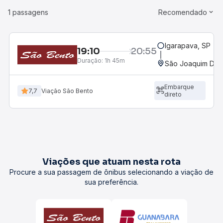
1 passagens
Recomendado
Igarapava, SP
19:10
20:55
Duração:
1h 45m
São Joaquim Da B
Embarque
7,7
Viação São Bento
direto
Viações que atuam nesta rota
Procure a sua passagem de ônibus selecionando a viação de
sua preferência.