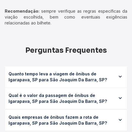
Recomendação:
sempre verifique as regras específicas da
viação escolhida, bem como eventuais exigências
relacionadas ao bilhete.
Perguntas Frequentes
Quanto tempo leva a viagem de ônibus de
Igarapava, SP para São Joaquim Da Barra, SP?
A viagem de ônibus de Igarapava, SP para São Joaquim
Qual é o valor da passagem de ônibus de
Da Barra, SP leva em média 1h 28min, podendo variar
Igarapava, SP para São Joaquim Da Barra, SP?
conforme a viação, o tipo de serviço (convencional,
executivo ou leito) e as condições de tráfego. Na Quero
O preço da passagem de ônibus de Igarapava, SP para
Passagem você consulta os horários disponíveis e vê a
Quais empresas de ônibus fazem a rota de
São Joaquim Da Barra, SP custa em média R$ 38,89 e
duração exata de cada opção na data desejada.
Igarapava, SP para São Joaquim Da Barra, SP?
varia conforme a data da viagem, a empresa, o tipo de
poltrona e a antecedência da compra. Na Quero