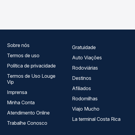
As viações São Bento, Real Expresso operam o trecho de
Passagem você compara os preços de todas as viações
Igarapava, SP para São Joaquim Da Barra, SP, com
em tempo real e garante a melhor oferta para o seu
horários variados ao longo do dia. Na Quero Passagem
roteiro.
você compara todas as opções — empresas, horários,
tipos de serviço e preços — em um só lugar e escolhe a
que melhor se encaixa na sua viagem.
Sobre nós
Gratuidade
Termos de uso
Auto Viações
Política de privacidade
Rodoviárias
Termos de Uso Louge
Destinos
Vip
Afiliados
Imprensa
Rodomilhas
Minha Conta
Viajo Mucho
Atendimento Online
La terminal Costa Rica
Trabalhe Conosco