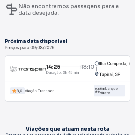
Não encontramos passagens para a
data desejada.
Próxima data disponível
Preços para 09/08/2026
Ilha Comprida, SP
14:25
18:10
Duração:
3h 45min
Tapiraí, SP
Embarque
8,0
Viação Transpen
direto
Viações que atuam nesta rota