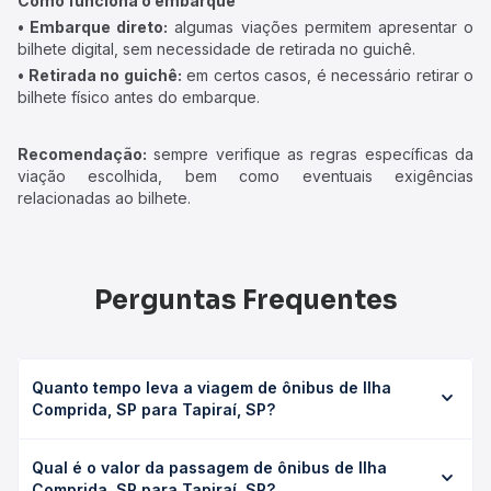
Como funciona o embarque
• Embarque direto:
algumas viações permitem apresentar o
bilhete digital, sem necessidade de retirada no guichê.
• Retirada no guichê:
em certos casos, é necessário retirar o
bilhete físico antes do embarque.
Recomendação:
sempre verifique as regras específicas da
viação escolhida, bem como eventuais exigências
relacionadas ao bilhete.
Perguntas Frequentes
Quanto tempo leva a viagem de ônibus de Ilha
Comprida, SP para Tapiraí, SP?
A viagem de ônibus de Ilha Comprida, SP para Tapiraí, SP
Qual é o valor da passagem de ônibus de Ilha
leva em média 3h 45min, podendo variar conforme a
Comprida, SP para Tapiraí, SP?