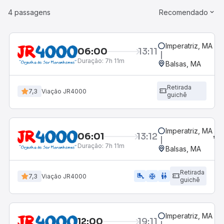
4 passagens
Recomendado
Imperatriz, MA
06:00
13:11
Duração:
7h 11m
Balsas, MA
Retirada
7,3
Viação JR4000
guichê
Imperatriz, MA
06:01
13:12
Duração:
7h 11m
Balsas, MA
Retirada
airline_seat_legroom_extra
ac_unit
wc
7,3
Viação JR4000
guichê
Imperatriz, MA
12:00
19:11