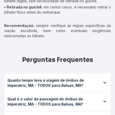
bilhete digital, sem necessidade de retirada no guichê.
• Retirada no guichê:
em certos casos, é necessário retirar o
bilhete físico antes do embarque.
Recomendação:
sempre verifique as regras específicas da
viação escolhida, bem como eventuais exigências
relacionadas ao bilhete.
Perguntas Frequentes
Quanto tempo leva a viagem de ônibus de
Imperatriz, MA - TODOS para Balsas, MA?
A viagem de ônibus de Imperatriz, MA - TODOS para
Qual é o valor da passagem de ônibus de
Balsas, MA leva em média 7h 11min, podendo variar
Imperatriz, MA - TODOS para Balsas, MA?
conforme a viação, o tipo de serviço (convencional,
executivo ou leito) e as condições de tráfego. Na Quero
O preço da passagem de ônibus de Imperatriz, MA -