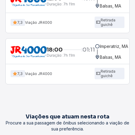
Duração:
7h 11m
Balsas, MA
Retirada
7,3
Viação JR4000
guichê
Imperatriz, MA
18:00
01:11
Duração:
7h 11m
Balsas, MA
Retirada
7,3
Viação JR4000
guichê
Viações que atuam nesta rota
Procure a sua passagem de ônibus selecionando a viação de
sua preferência.