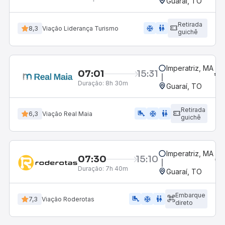
Guaraí, TO
Retirada
ac_unit
wc
8,3
Viação Liderança Turismo
guichê
Imperatriz, MA
07:01
15:31
Duração:
8h 30m
Guaraí, TO
Retirada
airline_seat_legroom_extra
ac_unit
wc
6,3
Viação Real Maia
guichê
Imperatriz, MA
07:30
15:10
Duração:
7h 40m
Guaraí, TO
Embarque
airline_seat_legroom_extra
ac_unit
WC
7,3
Viação Roderotas
direto