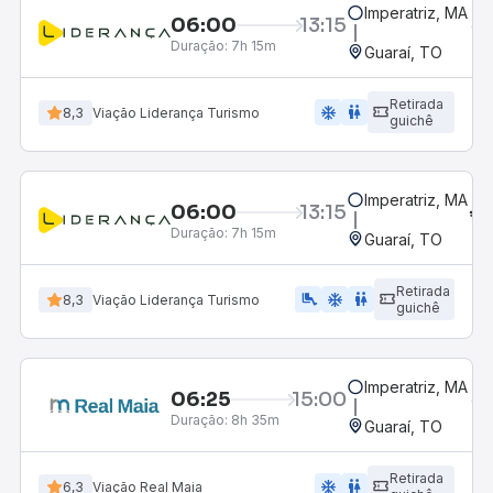
Imperatriz, MA
06:00
13:15
Duração:
7h 15m
Guaraí, TO
Retirada
ac_unit
wc
8,3
Viação Liderança Turismo
guichê
Imperatriz, MA
06:00
13:15
Duração:
7h 15m
Guaraí, TO
Retirada
airline_seat_legroom_extra
ac_unit
wc
8,3
Viação Liderança Turismo
guichê
Imperatriz, MA
06:25
15:00
Duração:
8h 35m
Guaraí, TO
Retirada
ac_unit
wc
6,3
Viação Real Maia