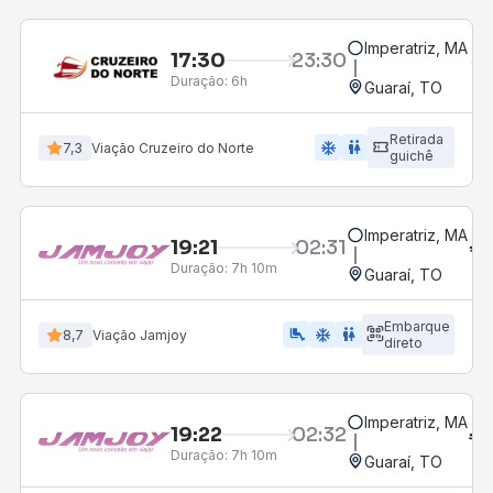
Imperatriz, MA
17:30
23:30
Duração:
6h
Guaraí, TO
Retirada
ac_unit
wc
7,3
Viação Cruzeiro do Norte
guichê
Imperatriz, MA
19:21
02:31
Duração:
7h 10m
Guaraí, TO
Embarque
airline_seat_legroom_extra
ac_unit
wc
8,7
Viação Jamjoy
direto
Imperatriz, MA
19:22
02:32
Duração:
7h 10m
Guaraí, TO