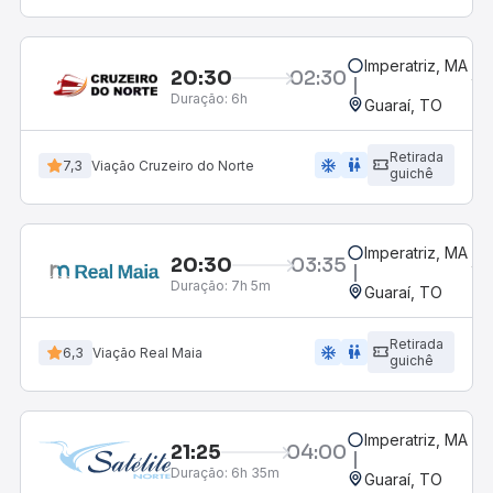
Imperatriz, MA
20:30
02:30
Duração:
6h
Guaraí, TO
Retirada
ac_unit
wc
7,3
Viação Cruzeiro do Norte
guichê
Imperatriz, MA
20:30
03:35
Duração:
7h 5m
Guaraí, TO
Retirada
ac_unit
wc
6,3
Viação Real Maia
guichê
Imperatriz, MA
21:25
04:00
Duração:
6h 35m
Guaraí, TO