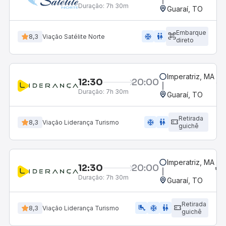
Duração:
7h 30m
Guaraí, TO
Embarque
ac_unit
wc
8,3
Viação Satélite Norte
direto
Imperatriz, MA
12:30
20:00
Duração:
7h 30m
Guaraí, TO
Retirada
ac_unit
wc
8,3
Viação Liderança Turismo
guichê
Imperatriz, MA
12:30
20:00
Duração:
7h 30m
Guaraí, TO
Retirada
airline_seat_legroom_extra
ac_unit
wc
8,3
Viação Liderança Turismo
guichê