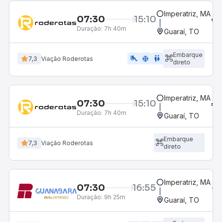
Imperatriz, MA
07:30
15:10
Duração:
7h 40m
Guaraí, TO
Embarque
airline_seat_legroom_extra
ac_unit
wc
7,3
Viação Roderotas
direto
Imperatriz, MA
07:30
15:10
Duração:
7h 40m
Guaraí, TO
Embarque
7,3
Viação Roderotas
direto
Imperatriz, MA
07:30
16:55
Duração:
9h 25m
Guaraí, TO