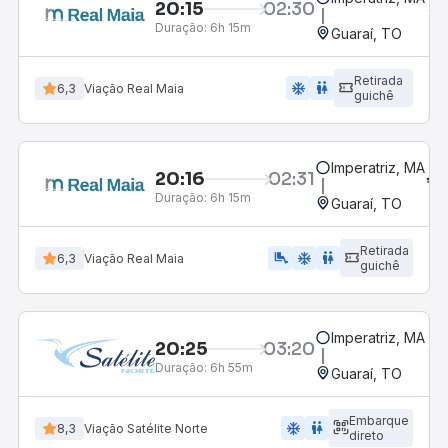
20:15
02:30
Duração:
6h 15m
Guaraí, TO
Retirada
ac_unit
wc
6,3
Viação Real Maia
guichê
Imperatriz, MA
20:16
02:31
Duração:
6h 15m
Guaraí, TO
Retirada
airline_seat_legroom_extra
ac_unit
wc
6,3
Viação Real Maia
guichê
Imperatriz, MA
20:25
03:20
Duração:
6h 55m
Guaraí, TO
Embarque
ac_unit
wc
8,3
Viação Satélite Norte
direto