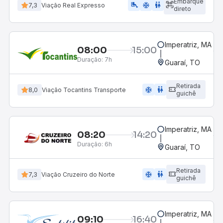
Embarque
airline_seat_legroom_extra
ac_unit
WC
7,3
Viação Real Expresso
direto
Imperatriz, MA
08:00
15:00
Duração:
7h
Guaraí, TO
Retirada
ac_unit
wc
8,0
Viação Tocantins Transporte
guichê
Imperatriz, MA
08:20
14:20
Duração:
6h
Guaraí, TO
Retirada
ac_unit
wc
7,3
Viação Cruzeiro do Norte
guichê
Imperatriz, MA
09:10
16:40