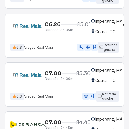
guichê
Imperatriz, MA
06:26
15:01
Duração:
8h 35m
Guaraí, TO
Retirada
airline_seat_legroom_extra
ac_unit
wc
6,3
Viação Real Maia
guichê
Imperatriz, MA
07:00
15:30
Duração:
8h 30m
Guaraí, TO
Retirada
ac_unit
wc
6,3
Viação Real Maia
guichê
Imperatriz, MA
07:00
14:45
Duração:
7h 45m