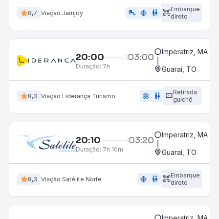
Embarque
airline_seat_legroom_extra
ac_unit
wc
8,7
Viação Jamjoy
direto
Imperatriz, MA
20:00
03:00
Duração:
7h
Guaraí, TO
Retirada
ac_unit
wc
8,3
Viação Liderança Turismo
guichê
Imperatriz, MA
20:10
03:20
Duração:
7h 10m
Guaraí, TO
Embarque
ac_unit
wc
8,3
Viação Satélite Norte
direto
Imperatriz, MA