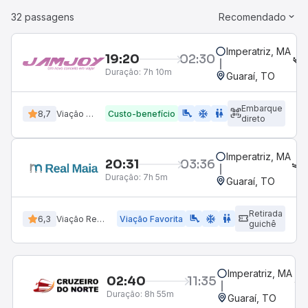
32 passagens
Recomendado
Imperatriz, MA
19:20
02:30
Duração:
7h 10m
Guaraí, TO
Embarque
airline_seat_legroom_extra
ac_unit
WC
8,7
Viação Jamjoy
Custo-benefício
direto
Imperatriz, MA
20:31
03:36
Duração:
7h 5m
Guaraí, TO
Retirada
airline_seat_legroom_extra
ac_unit
wc
6,3
Viação Real Maia
Viação Favorita
guichê
Imperatriz, MA
02:40
11:35
Duração:
8h 55m
Guaraí, TO