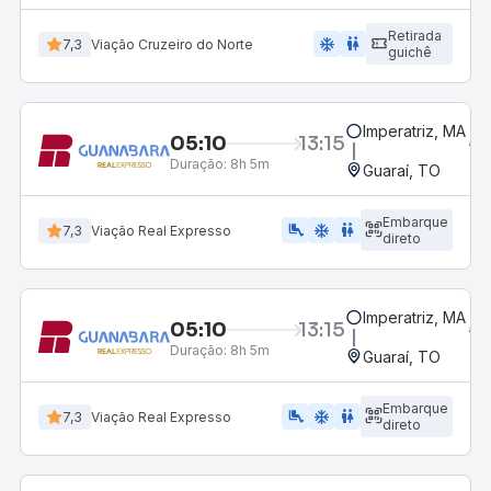
Retirada
ac_unit
wc
7,3
Viação Cruzeiro do Norte
guichê
Imperatriz, MA
05:10
13:15
Duração:
8h 5m
Guaraí, TO
Embarque
airline_seat_legroom_extra
ac_unit
WC
7,3
Viação Real Expresso
direto
Imperatriz, MA
05:10
13:15
Duração:
8h 5m
Guaraí, TO
Embarque
airline_seat_legroom_extra
ac_unit
WC
7,3
Viação Real Expresso
direto