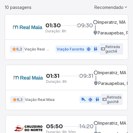
10 passagens
Recomendado
Imperatriz, MA
01:30
09:30
Duração:
8h
Parauapebas, PA
Retirada
ac_unit
wc
6,3
Viação Real Maia
Viação Favorita
guichê
Imperatriz, MA
01:31
09:31
Duração:
8h
Parauapebas, PA
Retirada
airline_seat_legroom_extra
ac_unit
wc
6,3
Viação Real Maia
guichê
Imperatriz, MA
05:50
14:20
Duração:
8h 30m