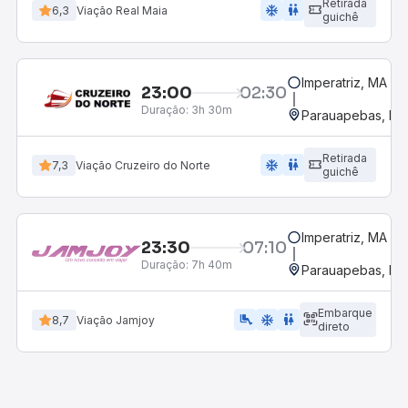
Retirada
ac_unit
wc
6,3
Viação Real Maia
guichê
Imperatriz, MA
23:00
02:30
Duração:
3h 30m
Parauapebas, PA
Retirada
ac_unit
wc
7,3
Viação Cruzeiro do Norte
guichê
Imperatriz, MA
23:30
07:10
Duração:
7h 40m
Parauapebas, PA
Embarque
airline_seat_legroom_extra
ac_unit
WC
8,7
Viação Jamjoy
direto