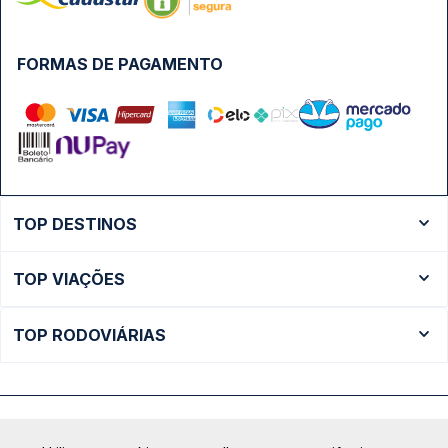
FORMAS DE PAGAMENTO
TOP DESTINOS
Ônibus Rio de Janeiro
TOP VIAÇÕES
Ônibus São Paulo
Passagens Cometa
Ônibus Brasília
TOP RODOVIÁRIAS
Passagens Gontijo
Ônibus Campinas
Rodoviária São Paulo - Tietê
Passagens 1001
Ônibus Londrina
Rodoviária Rio de Janeiro - Novo Rio
Passagens Águia Branca
+ Destinos
Rodoviária Belo Horizonte - Gov. Israel Pinheiro (Tergip)
Calçada das Margaridas, 163 - Sala 02 - Condomínio Centro
Passagens Pássaro Marron