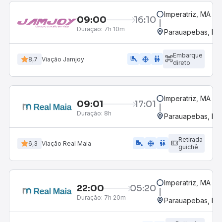
Imperatriz, MA
09:00
16:10
Duração:
7h 10m
Parauapebas, PA
Embarque
airline_seat_legroom_extra
ac_unit
WC
8,7
Viação Jamjoy
direto
Imperatriz, MA
09:01
17:01
Duração:
8h
Parauapebas, PA
Retirada
airline_seat_legroom_extra
ac_unit
wc
6,3
Viação Real Maia
guichê
Imperatriz, MA
22:00
05:20
Duração:
7h 20m
Parauapebas, PA