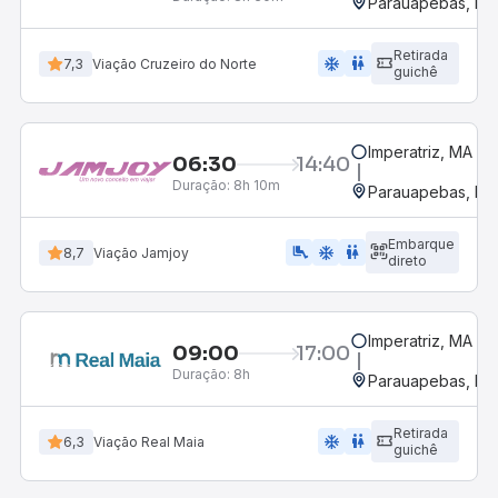
Parauapebas, PA
Retirada
ac_unit
wc
7,3
Viação Cruzeiro do Norte
guichê
Imperatriz, MA
06:30
14:40
Duração:
8h 10m
Parauapebas, PA
Embarque
airline_seat_legroom_extra
ac_unit
WC
8,7
Viação Jamjoy
direto
Imperatriz, MA
09:00
17:00
Duração:
8h
Parauapebas, PA
Retirada
ac_unit
wc
6,3
Viação Real Maia
guichê