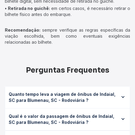
bilhete digital, sem necessidade de retirada no guichê.
• Retirada no guichê:
em certos casos, é necessário retirar o
bilhete físico antes do embarque.
Recomendação:
sempre verifique as regras específicas da
viação escolhida, bem como eventuais exigências
relacionadas ao bilhete.
Perguntas Frequentes
Quanto tempo leva a viagem de ônibus de Indaial,
SC para Blumenau, SC - Rodoviária ?
A viagem de ônibus de Indaial, SC para Blumenau, SC -
Qual é o valor da passagem de ônibus de Indaial,
Rodoviária leva em média 0 horas, podendo variar
SC para Blumenau, SC - Rodoviária ?
conforme a viação, o tipo de serviço (convencional,
executivo ou leito) e as condições de tráfego. Na Quero
O preço da passagem de ônibus de Indaial, SC para