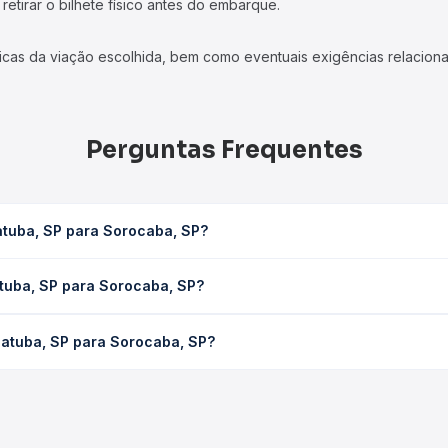
etirar o bilhete físico antes do embarque.
icas da viação escolhida, bem como eventuais exigências relaciona
Perguntas Frequentes
atuba, SP para Sorocaba, SP?
, SP leva em média 1h 6min, podendo variar conforme a viação, o t
atuba, SP para Sorocaba, SP?
ê consulta os horários disponíveis e vê a duração exata de cada 
ara Sorocaba, SP custa em média R$ 26,65 e varia conforme a data
iatuba, SP para Sorocaba, SP?
ompara os preços de todas as viações em tempo real e garante a m
aiatuba, SP para Sorocaba, SP, com horários variados ao longo d
reços — em um só lugar e escolhe a que melhor se encaixa na sua 