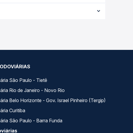
me a data da viagem, a empresa, o tipo de
e garante a melhor oferta para o seu roteiro.
dos ao longo do dia. Na Quero Passagem você
se encaixa na sua viagem.
ODOVIÁRIAS
ária São Paulo - Tietê
ária Rio de Janeiro - Novo Rio
ria Belo Horizonte - Gov. Israel Pinheiro (Tergip)
ria Curitiba
ária São Paulo - Barra Funda
viárias