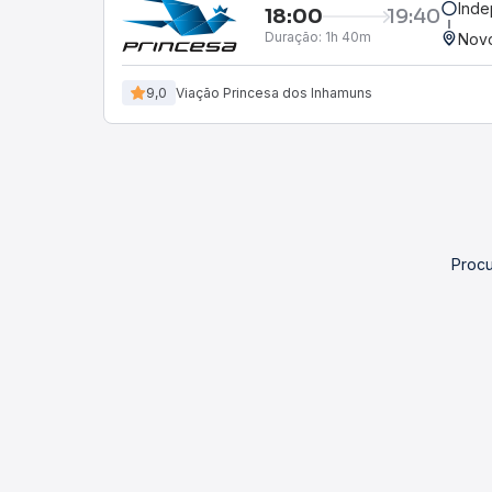
Inde
18:00
19:40
Duração:
1h 40m
Novo
9,0
Viação Princesa dos Inhamuns
Procu