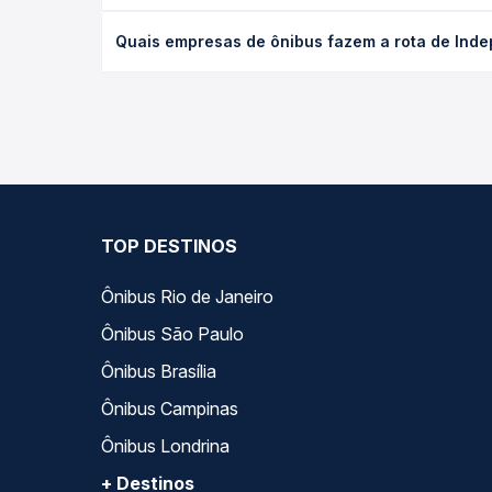
O preço da passagem de ônibus de Independência, 
Quais empresas de ônibus fazem a rota de Inde
poltrona e a antecedência da compra. Na Quero Pa
As viações Princesa dos Inhamuns operam o trecho
compara todas as opções — empresas, horários, ti
TOP DESTINOS
Ônibus Rio de Janeiro
Ônibus São Paulo
Ônibus Brasília
Ônibus Campinas
Ônibus Londrina
+ Destinos