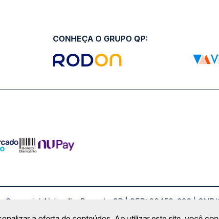
CONHEÇA O GRUPO QP:
ro Comercial Alphaville, Barueri - SP | CEP: 06453-038 | C
Copyright 2026 © QueroPassagem.com.br
sonalizar a oferta de conteúdos. Ao utilizar este site, você c