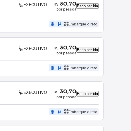
30,70
R$
EXECUTIVO
Escolher ida
por pessoa
ac_unit
wc
Embarque direto
30,70
R$
EXECUTIVO
Escolher ida
por pessoa
ac_unit
wc
Embarque direto
30,70
R$
EXECUTIVO
Escolher ida
por pessoa
ac_unit
wc
Embarque direto