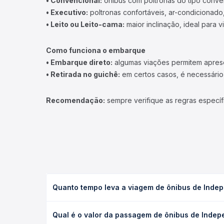
• Convencional:
ônibus com poltronas do tipo conve
• Executivo:
poltronas confortáveis, ar-condicionado,
• Leito ou Leito-cama:
maior inclinação, ideal para 
Como funciona o embarque
• Embarque direto:
algumas viações permitem apresen
• Retirada no guichê:
em certos casos, é necessário r
Recomendação:
sempre verifique as regras específ
Quanto tempo leva a viagem de ônibus de Indep
A viagem de ônibus de Independência, CE para Novo
Qual é o valor da passagem de ônibus de Indep
ou leito) e as condições de tráfego. Na Quero Pas