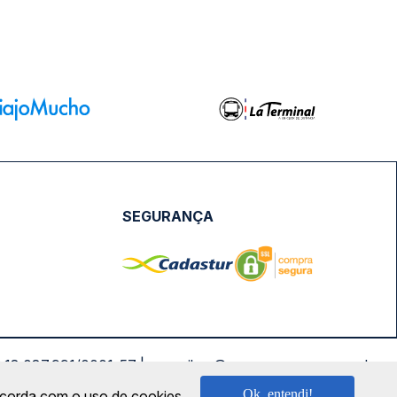
SEGURANÇA
NPJ: 18.087.991/0001-57 | saconibus@queropassagem.com.br
Ok, entendi!
oncorda com o uso de cookies.