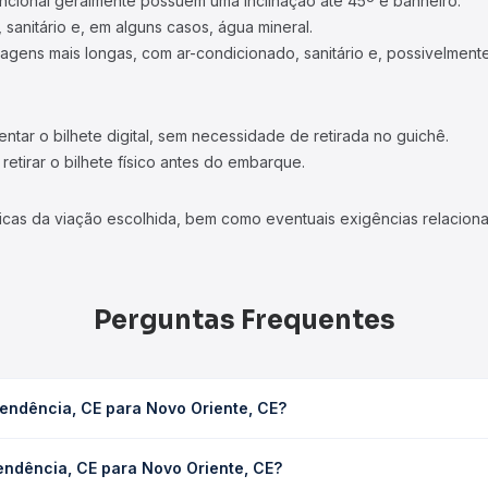
ncional geralmente possuem uma inclinação até 45º e banheiro.
 sanitário e, em alguns casos, água mineral.
viagens mais longas, com ar-condicionado, sanitário e, possivelmente
tar o bilhete digital, sem necessidade de retirada no guichê.
etirar o bilhete físico antes do embarque.
icas da viação escolhida, bem como eventuais exigências relaciona
Perguntas Frequentes
endência, CE para Novo Oriente, CE?
 Oriente, CE leva em média 1h 36min, podendo variar conforme a v
endência, CE para Novo Oriente, CE?
sagem você consulta os horários disponíveis e vê a duração exata