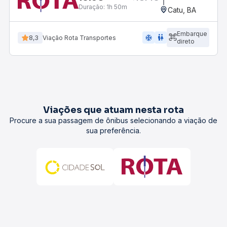
Duração:
1h 50m
Catu, BA
Embarque
ac_unit
wc
8,3
Viação Rota Transportes
direto
Viações que atuam nesta rota
Procure a sua passagem de ônibus selecionando a viação de
sua preferência.