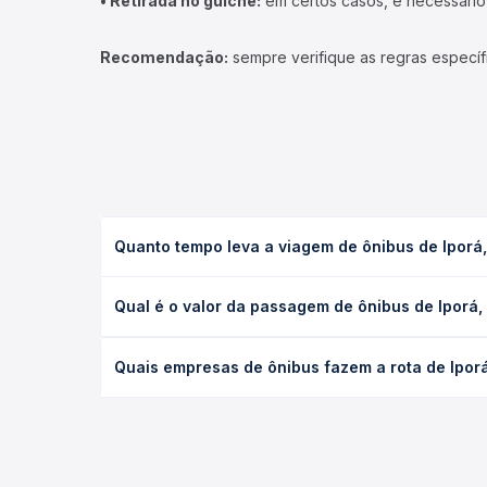
• Retirada no guichê:
em certos casos, é necessário r
Recomendação:
sempre verifique as regras específ
Quanto tempo leva a viagem de ônibus de Ipor
A viagem de ônibus de Iporá, GO para Barra do Ga
Qual é o valor da passagem de ônibus de Iporá
executivo ou leito) e as condições de tráfego. Na
O preço da passagem de ônibus de Iporá, GO para 
Quais empresas de ônibus fazem a rota de Ipor
poltrona e a antecedência da compra. Na Quero Pa
As viações Xavante, Expresso São Luiz, Matriz, Re
longo do dia. Na Quero Passagem você compara tod
na sua viagem.