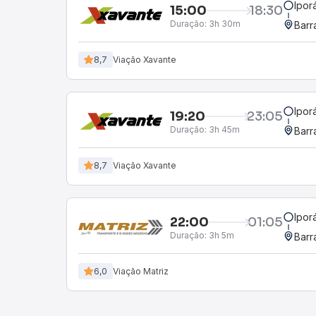
Ipor
15:00
18:30
Duração:
3h 30m
Barr
8,7
Viação Xavante
Ipor
19:20
23:05
Duração:
3h 45m
Barr
8,7
Viação Xavante
Ipor
22:00
01:05
Duração:
3h 5m
Barr
6,0
Viação Matriz