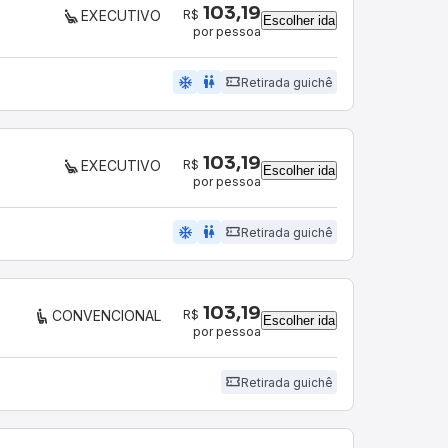
103,19
R$
EXECUTIVO
Escolher ida
por pessoa
ac_unit
wc
Retirada guichê
103,19
R$
EXECUTIVO
Escolher ida
por pessoa
ac_unit
wc
Retirada guichê
103,19
R$
CONVENCIONAL
Escolher ida
por pessoa
Retirada guichê