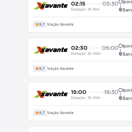
Ipor
02:15
05:30
Duração:
3h 15m
Barr
8,7
Viação Xavante
Ipor
02:30
06:00
Duração:
3h 30m
Barr
8,7
Viação Xavante
Ipor
15:00
18:30
Duração:
3h 30m
Barr
8,7
Viação Xavante