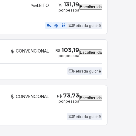
131,19
R$
LEITO
Escolher ida
por pessoa
airline_seat_legroom_extra
ac_unit
wc
Retirada guichê
103,19
R$
CONVENCIONAL
Escolher ida
por pessoa
Retirada guichê
73,73
R$
CONVENCIONAL
Escolher ida
por pessoa
Retirada guichê