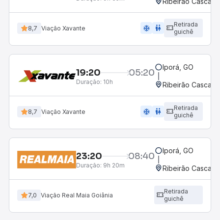
Ribeirão Cascalh
Retirada
ac_unit
wc
8,7
Viação Xavante
guichê
Iporá, GO
19:20
05:20
Duração:
10h
Ribeirão Cascalh
Retirada
ac_unit
wc
8,7
Viação Xavante
guichê
Iporá, GO
23:20
08:40
Duração:
9h 20m
Ribeirão Cascalh
Retirada
7,0
Viação Real Maia Goiânia
guichê