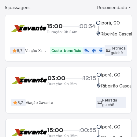
5 passagens
Recomendado
Iporá, GO
15:00
00:34
Duração:
9h 34m
Ribeirão Cascalhe
Retirada
airline_seat_legroom_extra
ac_unit
wc
8,7
Viação Xavante
Custo-benefício
guichê
Iporá, GO
03:00
12:15
Duração:
9h 15m
Ribeirão Cascalh
Retirada
8,7
Viação Xavante
guichê
Iporá, GO
15:00
00:35
Duração:
9h 35m