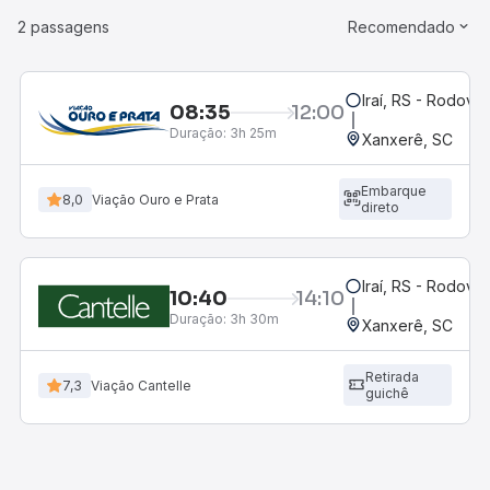
2 passagens
Recomendado
Iraí, RS - Rodoviá
08:35
12:00
Duração:
3h 25m
Xanxerê, SC
Embarque
8,0
Viação Ouro e Prata
direto
Iraí, RS - Rodoviá
10:40
14:10
Duração:
3h 30m
Xanxerê, SC
Retirada
7,3
Viação Cantelle
guichê