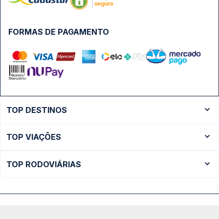
FORMAS DE PAGAMENTO
TOP DESTINOS
Ônibus Rio de Janeiro
TOP VIAÇÕES
Ônibus São Paulo
Passagens Cometa
Ônibus Brasília
TOP RODOVIÁRIAS
Passagens Gontijo
Ônibus Campinas
Rodoviária São Paulo - Tietê
Passagens 1001
Ônibus Londrina
Rodoviária Rio de Janeiro - Novo Rio
Passagens Águia Branca
+ Destinos
Rodoviária Belo Horizonte - Gov. Israel Pinheiro (Tergip)
Calçada das Margaridas, 163 - Sala 02 - Condomínio Centro
Passagens Pássaro Marron