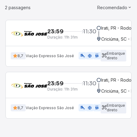
2 passagens
Recomendado
Irati, PR - Rodoviá
23:59
11:30
Duração:
11h 31m
Criciúma, SC - Ro
Embarque
airline_seat_legroom_extra
ac_unit
WC
8,7
Viação Expresso São José
direto
Irati, PR - Rodoviá
23:59
11:30
Duração:
11h 31m
Criciúma, SC - Ro
Embarque
airline_seat_legroom_extra
ac_unit
wc
8,7
Viação Expresso São José
direto