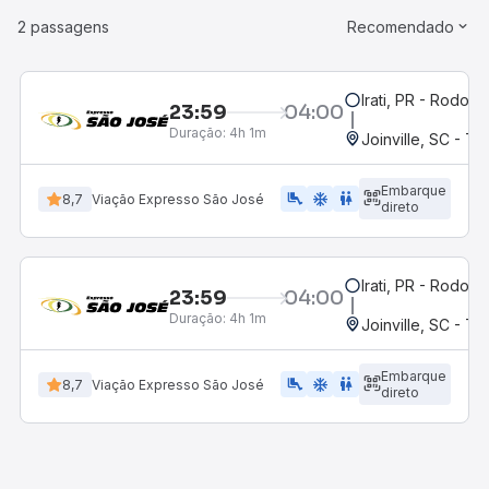
2 passagens
Recomendado
Irati, PR - Rodoviá
23:59
04:00
Duração:
4h 1m
Joinville, SC - Te
Embarque
airline_seat_legroom_extra
ac_unit
WC
8,7
Viação Expresso São José
direto
Irati, PR - Rodoviá
23:59
04:00
Duração:
4h 1m
Joinville, SC - Te
Embarque
airline_seat_legroom_extra
ac_unit
wc
8,7
Viação Expresso São José
direto