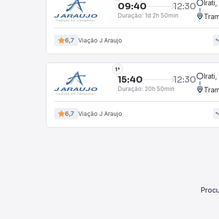
Irati
09:40
12:30
Duração:
1d 2h 50min
Tram
6,7
Viação J Araujo
1°
Irati
15:40
12:30
Duração:
20h 50min
Tram
6,7
Viação J Araujo
Procu