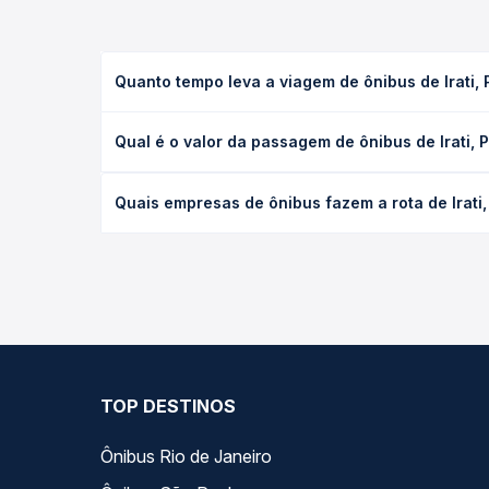
Quanto tempo leva a viagem de ônibus de Irati, 
A viagem de ônibus de Irati, PR - Rodoviária para 
Qual é o valor da passagem de ônibus de Irati, 
(convencional, executivo ou leito) e as condições
desejada.
O preço da passagem de ônibus de Irati, PR - Rodov
Quais empresas de ônibus fazem a rota de Irati,
de poltrona e a antecedência da compra. Na Quero
As viações Expresso São José operam o trecho de I
você compara todas as opções — empresas, horário
TOP DESTINOS
Ônibus Rio de Janeiro