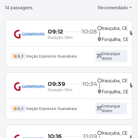
14 passagens
Recomendado
Irauçuba, CE
09:12
10:08
C
Duração:
56m
Forquilha, CE
Embarque
8,3
Viação Expresso Guanabara
direto
Irauçuba, CE
09:39
10:34
C
Duração:
55m
Forquilha, CE
Embarque
8,3
Viação Expresso Guanabara
direto
Irauçuba, CE
10:16
11:09
C