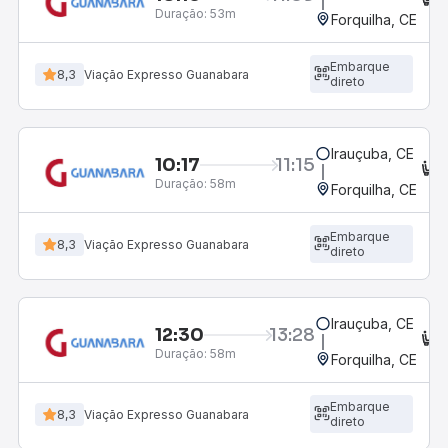
Duração:
53m
Forquilha, CE
Embarque
8,3
Viação Expresso Guanabara
direto
Irauçuba, CE
10:17
11:15
C
Duração:
58m
Forquilha, CE
Embarque
8,3
Viação Expresso Guanabara
direto
Irauçuba, CE
12:30
13:28
C
Duração:
58m
Forquilha, CE
Embarque
8,3
Viação Expresso Guanabara
direto