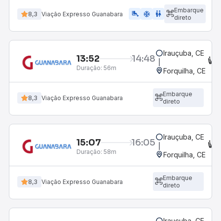
Embarque
airline_seat_legroom_extra
ac_unit
WC
8,3
Viação Expresso Guanabara
direto
Irauçuba, CE
13:52
14:48
C
Duração:
56m
Forquilha, CE
Embarque
8,3
Viação Expresso Guanabara
direto
Irauçuba, CE
15:07
16:05
C
Duração:
58m
Forquilha, CE
Embarque
8,3
Viação Expresso Guanabara
direto
Irauçuba, CE