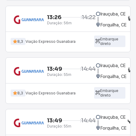
Irauçuba, CE
13:26
14:22
C
Duração:
56m
Forquilha, CE
Embarque
8,3
Viação Expresso Guanabara
direto
Irauçuba, CE
13:49
14:44
C
Duração:
55m
Forquilha, CE
Embarque
8,3
Viação Expresso Guanabara
direto
Irauçuba, CE
13:49
14:44
S
Duração:
55m
Forquilha, CE