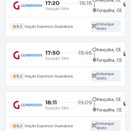
17:20
18:16
C
Duração:
56m
Forquilha, CE
Embarque
8,3
Viação Expresso Guanabara
direto
Irauçuba, CE
17:50
18:46
C
Duração:
56m
Forquilha, CE
Embarque
8,3
Viação Expresso Guanabara
direto
Irauçuba, CE
18:11
19:09
C
Duração:
58m
Forquilha, CE
Embarque
8,3
Viação Expresso Guanabara
direto