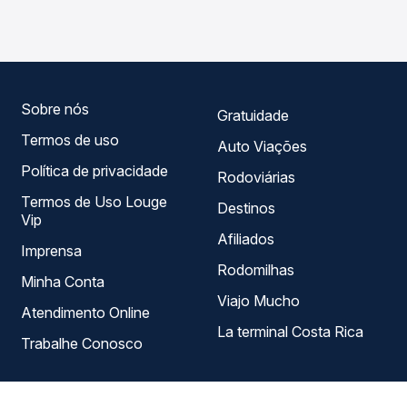
em tempo real e garante a melhor oferta para o seu
horários variados ao longo do dia. Na Quero Passagem
roteiro.
você compara todas as opções — empresas, horários,
tipos de serviço e preços — em um só lugar e escolhe a
que melhor se encaixa na sua viagem.
Sobre nós
Gratuidade
Termos de uso
Auto Viações
Política de privacidade
Rodoviárias
Termos de Uso Louge
Destinos
Vip
Afiliados
Imprensa
Rodomilhas
Minha Conta
Viajo Mucho
Atendimento Online
La terminal Costa Rica
Trabalhe Conosco