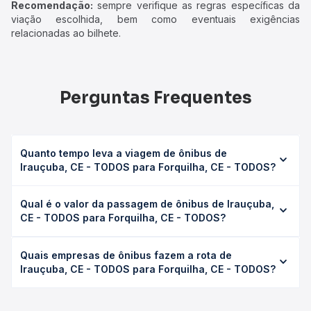
Recomendação:
sempre verifique as regras específicas da
viação escolhida, bem como eventuais exigências
relacionadas ao bilhete.
Perguntas Frequentes
Quanto tempo leva a viagem de ônibus de
Irauçuba, CE - TODOS para Forquilha, CE - TODOS?
A viagem de ônibus de Irauçuba, CE - TODOS para
Qual é o valor da passagem de ônibus de Irauçuba,
Forquilha, CE - TODOS leva em média 0h 55min, podendo
CE - TODOS para Forquilha, CE - TODOS?
variar conforme a viação, o tipo de serviço (convencional,
executivo ou leito) e as condições de tráfego. Na Quero
O preço da passagem de ônibus de Irauçuba, CE -
Passagem você consulta os horários disponíveis e vê a
Quais empresas de ônibus fazem a rota de
TODOS para Forquilha, CE - TODOS custa em média R$
duração exata de cada opção na data desejada.
Irauçuba, CE - TODOS para Forquilha, CE - TODOS?
21,10 e varia conforme a data da viagem, a empresa, o tipo
de poltrona e a antecedência da compra. Na Quero
As viações Expresso Guanabara operam o trecho de
Passagem você compara os preços de todas as viações
Irauçuba, CE - TODOS para Forquilha, CE - TODOS, com