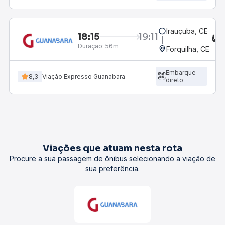
Irauçuba, CE
18:15
19:11
C
Duração:
56m
Forquilha, CE
Embarque
8,3
Viação Expresso Guanabara
direto
Viações que atuam nesta rota
Procure a sua passagem de ônibus selecionando a viação de
sua preferência.