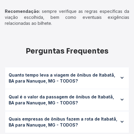
Recomendação:
sempre verifique as regras específicas da
viação escolhida, bem como eventuais exigências
relacionadas ao bilhete.
Perguntas Frequentes
Quanto tempo leva a viagem de ônibus de Itabatã,
BA para Nanuque, MG - TODOS?
A viagem de ônibus de Itabatã, BA para Nanuque, MG -
Qual é o valor da passagem de ônibus de Itabatã,
TODOS leva em média 1h 38min, podendo variar conforme
BA para Nanuque, MG - TODOS?
a viação, o tipo de serviço (convencional, executivo ou
leito) e as condições de tráfego. Na Quero Passagem
O preço da passagem de ônibus de Itabatã, BA para
você consulta os horários disponíveis e vê a duração
Quais empresas de ônibus fazem a rota de Itabatã,
Nanuque, MG - TODOS custa em média R$ 29,61 e varia
exata de cada opção na data desejada.
BA para Nanuque, MG - TODOS?
conforme a data da viagem, a empresa, o tipo de poltrona
e a antecedência da compra. Na Quero Passagem você