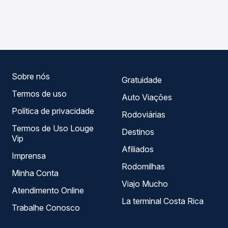
As viações Águia Branca operam o trecho de Itabatã, BA
compara os preços de todas as viações em tempo real e
para Nanuque, MG - TODOS, com horários variados ao
garante a melhor oferta para o seu roteiro.
longo do dia. Na Quero Passagem você compara todas as
opções — empresas, horários, tipos de serviço e preços
— em um só lugar e escolhe a que melhor se encaixa na
sua viagem.
Sobre nós
Gratuidade
Termos de uso
Auto Viações
Política de privacidade
Rodoviárias
Termos de Uso Louge
Destinos
Vip
Afiliados
Imprensa
Rodomilhas
Minha Conta
Viajo Mucho
Atendimento Online
La terminal Costa Rica
Trabalhe Conosco