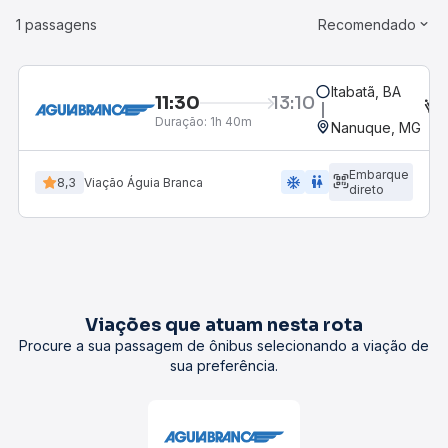
1 passagens
Recomendado
Itabatã, BA
11:30
13:10
Duração:
1h 40m
Nanuque, MG
Embarque
ac_unit
wc
8,3
Viação Águia Branca
direto
Viações que atuam nesta rota
Procure a sua passagem de ônibus selecionando a viação de
sua preferência.