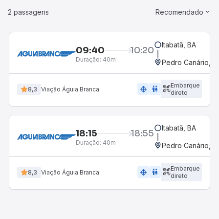
2 passagens
Recomendado
Itabatã, BA
09:40
10:20
Duração:
40m
Pedro Canário, E
Embarque
ac_unit
wc
8,3
Viação Águia Branca
direto
Itabatã, BA
18:15
18:55
Duração:
40m
Pedro Canário, E
Embarque
ac_unit
wc
8,3
Viação Águia Branca
direto