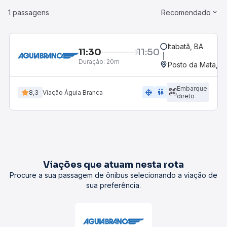
1 passagens
Recomendado
Itabatã, BA
11:30
11:50
Duração:
20m
Posto da Mata, BA
Embarque
ac_unit
wc
8,3
Viação Águia Branca
direto
Viações que atuam nesta rota
Procure a sua passagem de ônibus selecionando a viação de
sua preferência.