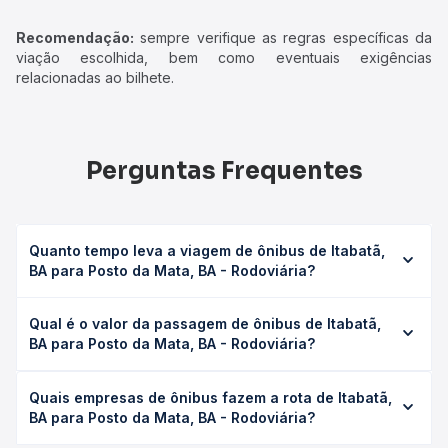
Recomendação:
sempre verifique as regras específicas da
viação escolhida, bem como eventuais exigências
relacionadas ao bilhete.
Perguntas Frequentes
Quanto tempo leva a viagem de ônibus de Itabatã,
BA para Posto da Mata, BA - Rodoviária?
A viagem de ônibus de Itabatã, BA para Posto da Mata, BA
Qual é o valor da passagem de ônibus de Itabatã,
- Rodoviária leva em média 0 horas, podendo variar
BA para Posto da Mata, BA - Rodoviária?
conforme a viação, o tipo de serviço (convencional,
executivo ou leito) e as condições de tráfego. Na Quero
O preço da passagem de ônibus de Itabatã, BA para Posto
Passagem você consulta os horários disponíveis e vê a
Quais empresas de ônibus fazem a rota de Itabatã,
da Mata, BA - Rodoviária custa em média não identificado
duração exata de cada opção na data desejada.
BA para Posto da Mata, BA - Rodoviária?
e varia conforme a data da viagem, a empresa, o tipo de
poltrona e a antecedência da compra. Na Quero