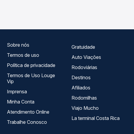
As viações Águia Branca operam o trecho de Itabatã, BA
Passagem você compara os preços de todas as viações
para Posto da Mata, BA - Rodoviária, com horários
em tempo real e garante a melhor oferta para o seu
variados ao longo do dia. Na Quero Passagem você
roteiro.
compara todas as opções — empresas, horários, tipos de
serviço e preços — em um só lugar e escolhe a que
melhor se encaixa na sua viagem.
Sobre nós
Gratuidade
Termos de uso
Auto Viações
Política de privacidade
Rodoviárias
Termos de Uso Louge
Destinos
Vip
Afiliados
Imprensa
Rodomilhas
Minha Conta
Viajo Mucho
Atendimento Online
La terminal Costa Rica
Trabalhe Conosco