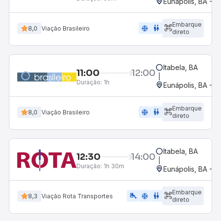
Eunápolis, BA - R
Embarque
ac_unit
wc
8,0
Viação Brasileiro
direto
Itabela, BA
11:00
12:00
Duração:
1h
Eunápolis, BA - R
Embarque
ac_unit
wc
8,0
Viação Brasileiro
direto
Itabela, BA
12:30
14:00
Duração:
1h 30m
Eunápolis, BA - R
Embarque
airline_seat_legroom_extra
ac_unit
WC
8,3
Viação Rota Transportes
direto