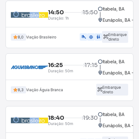
Itabela, BA
14:50
15:50
Duração:
1h
Eunápolis, BA - R
Embarque
airline_seat_legroom_extra
ac_unit
WC
8,0
Viação Brasileiro
direto
Itabela, BA
16:25
17:15
Duração:
50m
Eunápolis, BA - R
Embarque
8,3
Viação Águia Branca
direto
Itabela, BA
18:40
19:30
Duração:
50m
Eunápolis, BA - R