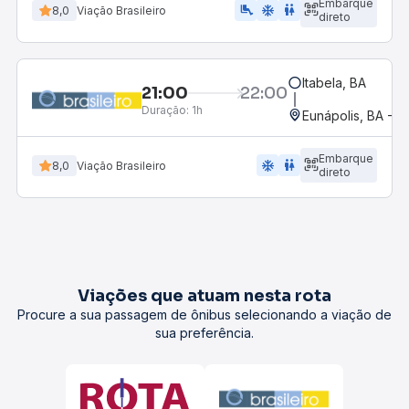
Embarque
airline_seat_legroom_extra
ac_unit
WC
8,0
Viação Brasileiro
direto
Itabela, BA
21:00
22:00
Duração:
1h
Eunápolis, BA - R
Embarque
ac_unit
wc
8,0
Viação Brasileiro
direto
Viações que atuam nesta rota
Procure a sua passagem de ônibus selecionando a viação de
sua preferência.