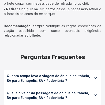
bilhete digital, sem necessidade de retirada no guichê.
• Retirada no guichê:
em certos casos, é necessário retirar o
bilhete físico antes do embarque.
Recomendação:
sempre verifique as regras específicas da
viação escolhida, bem como eventuais exigências
relacionadas ao bilhete.
Perguntas Frequentes
Quanto tempo leva a viagem de ônibus de Itabela,
BA para Eunápolis, BA - Rodoviária ?
A viagem de ônibus de Itabela, BA para Eunápolis, BA -
Qual é o valor da passagem de ônibus de Itabela,
Rodoviária leva em média 0 horas, podendo variar
BA para Eunápolis, BA - Rodoviária ?
conforme a viação, o tipo de serviço (convencional,
executivo ou leito) e as condições de tráfego. Na Quero