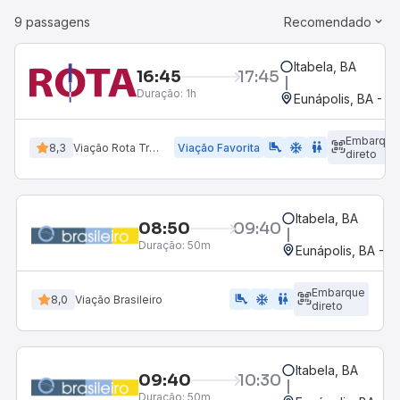
9 passagens
Recomendado
Itabela, BA
16:45
17:45
Duração:
1h
Eunápolis, BA - R
Embarque
airline_seat_legroom_extra
ac_unit
WC
8,3
Viação Rota Transportes
Viação Favorita
direto
Itabela, BA
08:50
09:40
Duração:
50m
Eunápolis, BA - R
Embarque
airline_seat_legroom_extra
ac_unit
WC
8,0
Viação Brasileiro
direto
Itabela, BA
09:40
10:30
Duração:
50m