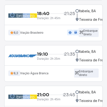
Itabela, BA
18:40
21:25
Duração:
2h 45m
Teixeira de Freit
Embarque
ac_unit
wc
8,0
Viação Brasileiro
direto
Itabela, BA
19:10
21:35
Duração:
2h 25m
Teixeira de Freit
Embarque
8,3
Viação Águia Branca
direto
Itabela, BA
21:00
23:45
Duração:
2h 45m
Teixeira de Freit