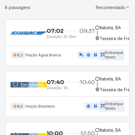
8 passagens
Recomendado
Itabela, BA
07:02
09:37
Duração:
2h 35m
Teixeira de Freit
Embarque
airline_seat_legroom_extra
ac_unit
WC
8,3
Viação Águia Branca
direto
Itabela, BA
07:40
10:40
Duração:
3h
Teixeira de Freit
Embarque
ac_unit
wc
8,0
Viação Brasileiro
direto
Itabela, BA
10:00
12:50