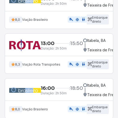
Duração:
2h 50m
Teixeira de Freit
Embarque
airline_seat_legroom_extra
ac_unit
WC
8,0
Viação Brasileiro
direto
Itabela, BA
13:00
15:50
Duração:
2h 50m
Teixeira de Freit
Embarque
airline_seat_legroom_extra
ac_unit
WC
8,3
Viação Rota Transportes
direto
Itabela, BA
16:00
18:50
Duração:
2h 50m
Teixeira de Freit
Embarque
airline_seat_legroom_extra
ac_unit
WC
8,0
Viação Brasileiro
direto