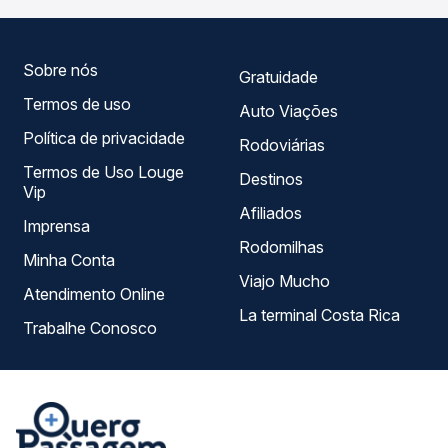
empresas, horários, tipos de serviço e preços — em um
só lugar e escolhe a que melhor se encaixa na sua
viagem.
Sobre nós
Gratuidade
Termos de uso
Auto Viações
Política de privacidade
Rodoviárias
Termos de Uso Louge
Destinos
Vip
Afiliados
Imprensa
Rodomilhas
Minha Conta
Viajo Mucho
Atendimento Online
La terminal Costa Rica
Trabalhe Conosco