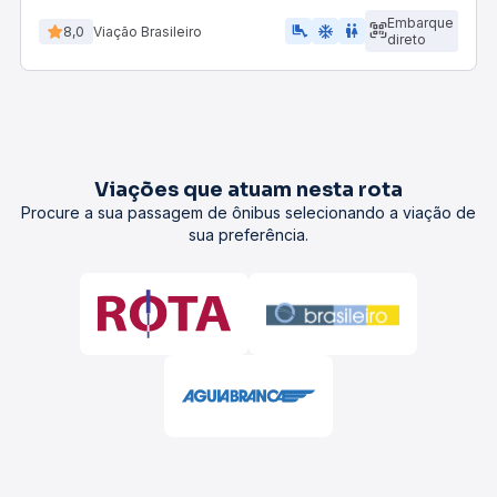
Embarque
airline_seat_legroom_extra
ac_unit
WC
8,0
Viação Brasileiro
direto
Viações que atuam nesta rota
Procure a sua passagem de ônibus selecionando a viação de
sua preferência.