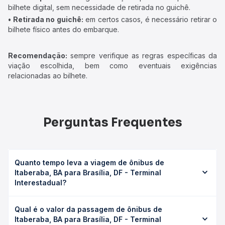
bilhete digital, sem necessidade de retirada no guichê.
• Retirada no guichê:
em certos casos, é necessário retirar o
bilhete físico antes do embarque.
Recomendação:
sempre verifique as regras específicas da
viação escolhida, bem como eventuais exigências
relacionadas ao bilhete.
Perguntas Frequentes
Quanto tempo leva a viagem de ônibus de
Itaberaba, BA para Brasília, DF - Terminal
Interestadual?
A viagem de ônibus de Itaberaba, BA para Brasília, DF -
Qual é o valor da passagem de ônibus de
Terminal Interestadual leva em média 22h 35min, podendo
Itaberaba, BA para Brasília, DF - Terminal
variar conforme a viação, o tipo de serviço (convencional,