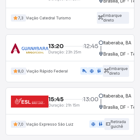
Brasília, DF - Ter
Embarque
7,3
Viação Catedral Turismo
direto
Itaberaba, BA
13:20
12:45
Duração:
23h 25m
Brasília, DF - Ter
Embarque
airline_seat_legroom_extra
ac_unit
WC
8,0
Viação Rápido Federal
direto
Itaberaba, BA
15:45
13:00
Duração:
21h 15m
Brasília, DF - Ter
Retirada
ac_unit
wc
7,0
Viação Expresso São Luiz
guichê