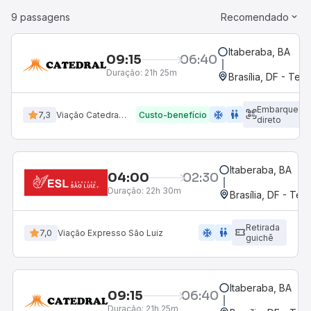
9 passagens
Recomendado
Itaberaba, BA
09:15
06:40
Duração:
21h 25m
Brasília, DF - Term
Embarque
ac_unit
wc
7,3
Viação Catedral Turismo
Custo-benefício
direto
Itaberaba, BA
04:00
02:30
Duração:
22h 30m
Brasília, DF - Ter
Retirada
ac_unit
wc
7,0
Viação Expresso São Luiz
guichê
Itaberaba, BA
09:15
06:40
Duração:
21h 25m