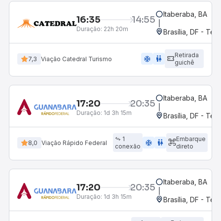
Itaberaba, BA
16:35
14:55
Duração:
22h 20m
Brasília, DF - Ter
Retirada
ac_unit
wc
7,3
Viação Catedral Turismo
guichê
Itaberaba, BA
17:20
20:35
Duração:
1d 3h 15m
Brasília, DF - Ter
1
Embarque
ac_unit
wc
8,0
Viação Rápido Federal
conexão
direto
Itaberaba, BA
17:20
20:35
Duração:
1d 3h 15m
Brasília, DF - Ter