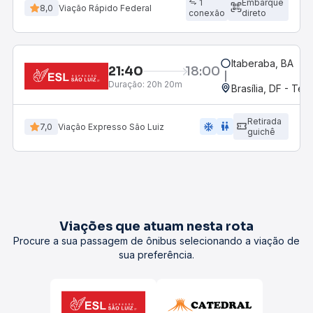
1
Embarque
8,0
Viação Rápido Federal
conexão
direto
Itaberaba, BA
21:40
18:00
Duração:
20h 20m
Brasília, DF - Ter
Retirada
ac_unit
wc
7,0
Viação Expresso São Luiz
guichê
Viações que atuam nesta rota
Procure a sua passagem de ônibus selecionando a viação de
sua preferência.