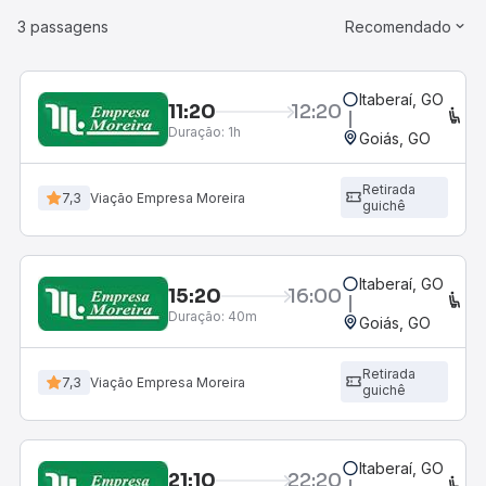
3 passagens
Recomendado
Itaberaí, GO
11:20
12:20
CO
Duração:
1h
Goiás, GO
Retirada
7,3
Viação Empresa Moreira
guichê
Itaberaí, GO
15:20
16:00
CO
Duração:
40m
Goiás, GO
Retirada
7,3
Viação Empresa Moreira
guichê
Itaberaí, GO
21:10
22:20
CO