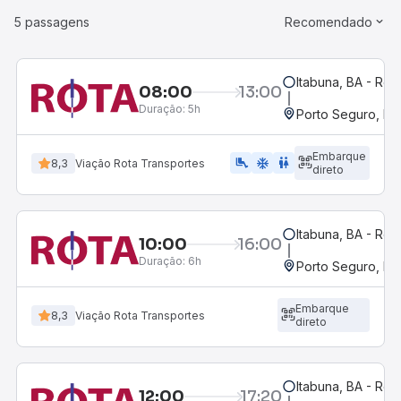
5 passagens
Recomendado
Itabuna, BA - Rod
08:00
13:00
Duração:
5h
Porto Seguro, BA
Embarque
airline_seat_legroom_extra
ac_unit
WC
8,3
Viação Rota Transportes
direto
Itabuna, BA - Rod
10:00
16:00
Duração:
6h
Porto Seguro, BA
Embarque
8,3
Viação Rota Transportes
direto
Itabuna, BA - Rod
12:00
17:20