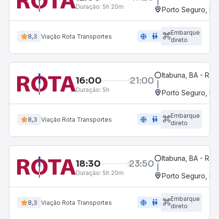
Duração:
5h 20m
Porto Seguro, BA
Embarque
ac_unit
wc
8,3
Viação Rota Transportes
direto
Itabuna, BA - Rod
16:00
21:00
Duração:
5h
Porto Seguro, BA
Embarque
ac_unit
wc
8,3
Viação Rota Transportes
direto
Itabuna, BA - Rod
18:30
23:50
Duração:
5h 20m
Porto Seguro, BA
Embarque
ac_unit
wc
8,3
Viação Rota Transportes
direto