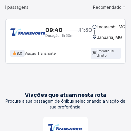
1 passagens
Recomendado
Itacarambi, MG
09:40
11:30
Duração:
1h 50m
Januária, MG
Embarque
8,0
Viação Transnorte
direto
Viações que atuam nesta rota
Procure a sua passagem de ônibus selecionando a viação de
sua preferência.