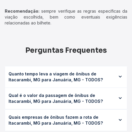
Recomendação:
sempre verifique as regras específicas da
viação escolhida, bem como eventuais exigências
relacionadas ao bilhete.
Perguntas Frequentes
Quanto tempo leva a viagem de ônibus de
Itacarambi, MG para Januária, MG - TODOS?
A viagem de ônibus de Itacarambi, MG para Januária, MG -
Qual é o valor da passagem de ônibus de
TODOS leva em média 1h 50min, podendo variar conforme
Itacarambi, MG para Januária, MG - TODOS?
a viação, o tipo de serviço (convencional, executivo ou
leito) e as condições de tráfego. Na Quero Passagem
O preço da passagem de ônibus de Itacarambi, MG para
você consulta os horários disponíveis e vê a duração
Quais empresas de ônibus fazem a rota de
Januária, MG - TODOS custa em média R$ 25,00 e varia
exata de cada opção na data desejada.
Itacarambi, MG para Januária, MG - TODOS?
conforme a data da viagem, a empresa, o tipo de poltrona
e a antecedência da compra. Na Quero Passagem você