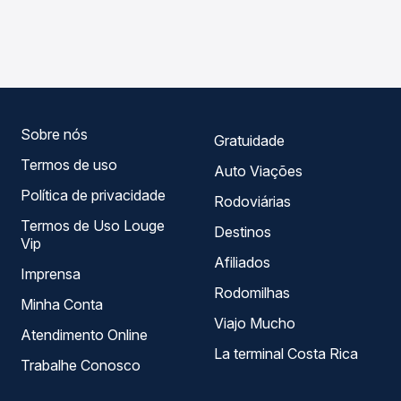
As viações Transnorte operam o trecho de Itacarambi, MG
compara os preços de todas as viações em tempo real e
para Januária, MG - TODOS, com horários variados ao
garante a melhor oferta para o seu roteiro.
longo do dia. Na Quero Passagem você compara todas as
opções — empresas, horários, tipos de serviço e preços
— em um só lugar e escolhe a que melhor se encaixa na
sua viagem.
Sobre nós
Gratuidade
Termos de uso
Auto Viações
Política de privacidade
Rodoviárias
Termos de Uso Louge
Destinos
Vip
Afiliados
Imprensa
Rodomilhas
Minha Conta
Viajo Mucho
Atendimento Online
La terminal Costa Rica
Trabalhe Conosco