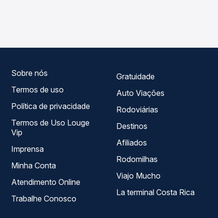
As viações Transnorte operam o trecho de Itacarambi, MG
compara os preços de todas as viações em tempo real e
para Lontra, MG, com horários variados ao longo do dia.
garante a melhor oferta para o seu roteiro.
Na Quero Passagem você compara todas as opções —
empresas, horários, tipos de serviço e preços — em um
só lugar e escolhe a que melhor se encaixa na sua
viagem.
Sobre nós
Gratuidade
Termos de uso
Auto Viações
Política de privacidade
Rodoviárias
Termos de Uso Louge
Destinos
Vip
Afiliados
Imprensa
Rodomilhas
Minha Conta
Viajo Mucho
Atendimento Online
La terminal Costa Rica
Trabalhe Conosco