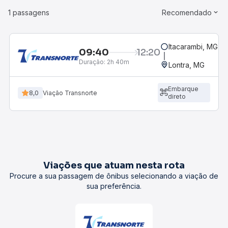
1 passagens
Recomendado
Itacarambi, MG
09:40
12:20
Duração:
2h 40m
Lontra, MG
Embarque
8,0
Viação Transnorte
direto
Viações que atuam nesta rota
Procure a sua passagem de ônibus selecionando a viação de
sua preferência.