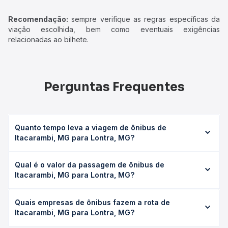
Recomendação:
sempre verifique as regras específicas da
viação escolhida, bem como eventuais exigências
relacionadas ao bilhete.
Perguntas Frequentes
Quanto tempo leva a viagem de ônibus de
Itacarambi, MG para Lontra, MG?
A viagem de ônibus de Itacarambi, MG para Lontra, MG
Qual é o valor da passagem de ônibus de
leva em média 2h 40min, podendo variar conforme a
Itacarambi, MG para Lontra, MG?
viação, o tipo de serviço (convencional, executivo ou
leito) e as condições de tráfego. Na Quero Passagem
O preço da passagem de ônibus de Itacarambi, MG para
você consulta os horários disponíveis e vê a duração
Quais empresas de ônibus fazem a rota de
Lontra, MG custa em média R$ 50,00 e varia conforme a
exata de cada opção na data desejada.
Itacarambi, MG para Lontra, MG?
data da viagem, a empresa, o tipo de poltrona e a
antecedência da compra. Na Quero Passagem você