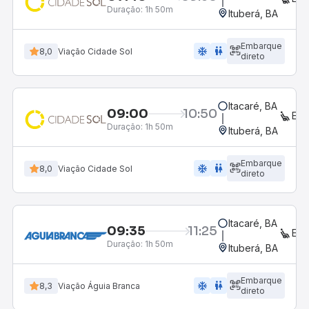
Duração:
1h 50m
Ituberá, BA
Embarque
ac_unit
wc
8,0
Viação Cidade Sol
direto
Itacaré, BA
09:00
10:50
EX
Duração:
1h 50m
Ituberá, BA
Embarque
ac_unit
wc
8,0
Viação Cidade Sol
direto
Itacaré, BA
09:35
11:25
EX
Duração:
1h 50m
Ituberá, BA
Embarque
ac_unit
wc
8,3
Viação Águia Branca
direto