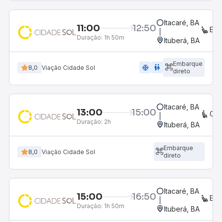
Itacaré, BA
11:00
12:50
EX
Duração:
1h 50m
Ituberá, BA
Embarque
ac_unit
wc
8,0
Viação Cidade Sol
direto
Itacaré, BA
13:00
15:00
CO
Duração:
2h
Ituberá, BA
Embarque
8,0
Viação Cidade Sol
direto
Itacaré, BA
15:00
16:50
EX
Duração:
1h 50m
Ituberá, BA