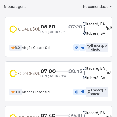
9 passagens
Recomendado
Itacaré, BA
05:30
07:20
EX
Duração:
1h 50m
Ituberá, BA
Embarque
ac_unit
wc
8,0
Viação Cidade Sol
direto
Itacaré, BA
07:00
08:43
EX
Duração:
1h 43m
Ituberá, BA
Embarque
ac_unit
wc
8,0
Viação Cidade Sol
direto
Itacaré, BA
07:40
09:30
EX