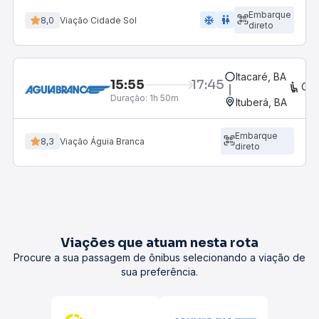
Embarque
ac_unit
wc
8,0
Viação Cidade Sol
direto
Itacaré, BA
15:55
17:45
CO
Duração:
1h 50m
Ituberá, BA
Embarque
8,3
Viação Águia Branca
direto
Viações que atuam nesta rota
Procure a sua passagem de ônibus selecionando a viação de
sua preferência.