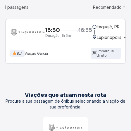
1 passagens
Recomendado
Itaguajé, PR
15:30
16:35
Duração:
1h 5m
Lupionópolis, PR
Embarque
8,7
Viação Garcia
direto
Viações que atuam nesta rota
Procure a sua passagem de ônibus selecionando a viação de
sua preferência.