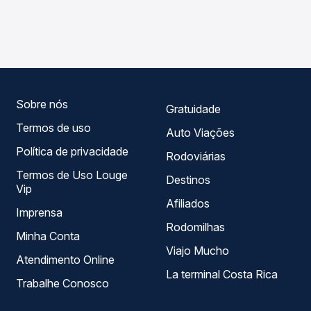
As viações Garcia operam o trecho de Itaguajé, PR para
Na Quero Passagem você compara os preços de todas as
Lupionópolis, PR - TODOS, com horários variados ao
viações em tempo real e garante a melhor oferta para o
longo do dia. Na Quero Passagem você compara todas as
seu roteiro.
opções — empresas, horários, tipos de serviço e preços
— em um só lugar e escolhe a que melhor se encaixa na
sua viagem.
Sobre nós
Gratuidade
Termos de uso
Auto Viações
Política de privacidade
Rodoviárias
Termos de Uso Louge
Destinos
Vip
Afiliados
Imprensa
Rodomilhas
Minha Conta
Viajo Mucho
Atendimento Online
La terminal Costa Rica
Trabalhe Conosco