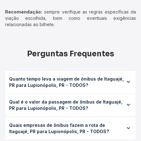
Recomendação:
sempre verifique as regras específicas da
viação escolhida, bem como eventuais exigências
relacionadas ao bilhete.
Perguntas Frequentes
Quanto tempo leva a viagem de ônibus de Itaguajé,
PR para Lupionópolis, PR - TODOS?
A viagem de ônibus de Itaguajé, PR para Lupionópolis, PR
Qual é o valor da passagem de ônibus de Itaguajé,
- TODOS leva em média 0 horas, podendo variar
PR para Lupionópolis, PR - TODOS?
conforme a viação, o tipo de serviço (convencional,
executivo ou leito) e as condições de tráfego. Na Quero
O preço da passagem de ônibus de Itaguajé, PR para
Passagem você consulta os horários disponíveis e vê a
Quais empresas de ônibus fazem a rota de
Lupionópolis, PR - TODOS custa em média não
duração exata de cada opção na data desejada.
Itaguajé, PR para Lupionópolis, PR - TODOS?
identificado e varia conforme a data da viagem, a
empresa, o tipo de poltrona e a antecedência da compra.