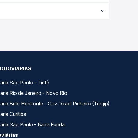
a viagem, a empresa, o tipo de poltrona e a
elhor oferta para o seu roteiro.
Quero Passagem você compara todas as opções —
ODOVIÁRIAS
ária São Paulo - Tietê
ária Rio de Janeiro - Novo Rio
ria Belo Horizonte - Gov. Israel Pinheiro (Tergip)
ria Curitiba
ária São Paulo - Barra Funda
viárias