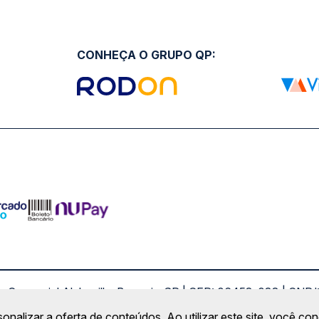
CONHEÇA O GRUPO QP:
ro Comercial Alphaville, Barueri - SP | CEP: 06453-038 | C
Copyright 2026 © QueroPassagem.com.br
sonalizar a oferta de conteúdos. Ao utilizar este site, você c