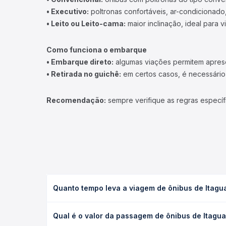
• Executivo:
poltronas confortáveis, ar-condicionado,
• Leito ou Leito-cama:
maior inclinação, ideal para 
Como funciona o embarque
• Embarque direto:
algumas viações permitem apresen
• Retirada no guichê:
em certos casos, é necessário r
Recomendação:
sempre verifique as regras específ
Quanto tempo leva a viagem de ônibus de Itagua
A viagem de ônibus de Itaguajé, PR para Miraselva,
Qual é o valor da passagem de ônibus de Itagua
condições de tráfego. Na Quero Passagem você con