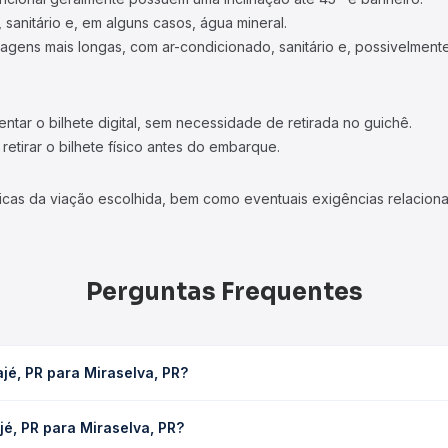
 sanitário e, em alguns casos, água mineral.
viagens mais longas, com ar-condicionado, sanitário e, possivelmente
tar o bilhete digital, sem necessidade de retirada no guichê.
etirar o bilhete físico antes do embarque.
icas da viação escolhida, bem como eventuais exigências relaciona
Perguntas Frequentes
jé, PR para Miraselva, PR?
 PR leva em média 3h, podendo variar conforme a viação, o tipo de 
jé, PR para Miraselva, PR?
sulta os horários disponíveis e vê a duração exata de cada opção