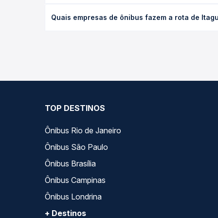
O preço da passagem de ônibus de Itaguajé, PR par
Quais empresas de ônibus fazem a rota de Itagu
antecedência da compra. Na Quero Passagem você c
As viações Garcia operam o trecho de Itaguajé, P
empresas, horários, tipos de serviço e preços — e
TOP DESTINOS
Ônibus Rio de Janeiro
Ônibus São Paulo
Ônibus Brasília
Ônibus Campinas
Ônibus Londrina
+ Destinos