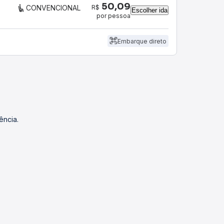
50,09
R$
CONVENCIONAL
Escolher ida
por pessoa
Embarque direto
ência.