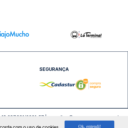
SEGURANÇA
NPJ: 18.087.991/0001-57 | saconibus@queropassagem.com.br
Ok, entendi!
oncorda com o uso de cookies.