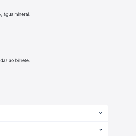
, água mineral.
das ao bilhete.
serviço (convencional, executivo ou leito) e as
 na data desejada.