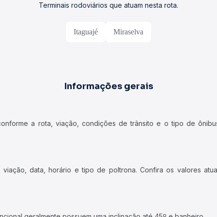
Terminais rodoviários que atuam nesta rota.
Itaguajé
Miraselva
Informações gerais
forme a rota, viação, condições de trânsito e o tipo de ônibus
iação, data, horário e tipo de poltrona. Confira os valores at
ncional geralmente possuem uma inclinação até 45º e banheiro.