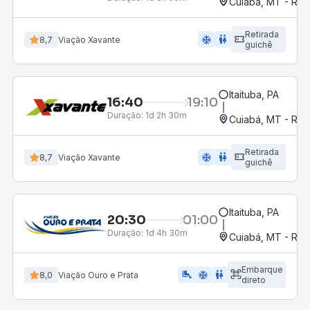
Cuiabá, MT - Rod
Retirada
ac_unit
wc
8,7
Viação Xavante
guichê
Itaituba, PA
16:40
19:10
Duração:
1d 2h 30m
Cuiabá, MT - Rod
Retirada
ac_unit
wc
8,7
Viação Xavante
guichê
Itaituba, PA
20:30
01:00
Duração:
1d 4h 30m
Cuiabá, MT - Rod
Embarque
airline_seat_legroom_extra
ac_unit
WC
8,0
Viação Ouro e Prata
direto