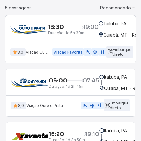
5 passagens
Recomendado
Itaituba, PA
13:30
19:00
Duração:
1d 5h 30m
Cuiabá, MT - Rodo
Embarque
airline_seat_legroom_extra
ac_unit
WC
8,0
Viação Ouro e Prata
Viação Favorita
direto
Itaituba, PA
05:00
07:45
Duração:
1d 2h 45m
Cuiabá, MT - Rod
Embarque
airline_seat_legroom_extra
ac_unit
WC
8,0
Viação Ouro e Prata
direto
Itaituba, PA
15:20
19:10
Duração:
1d 3h 50m