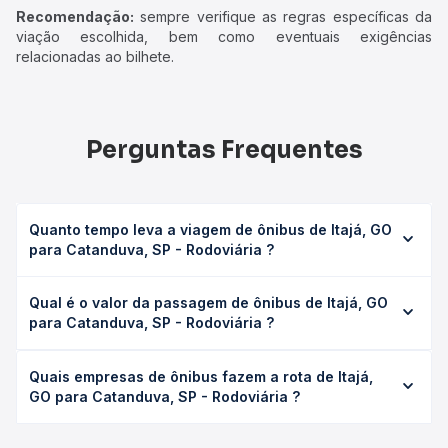
Recomendação:
sempre verifique as regras específicas da
viação escolhida, bem como eventuais exigências
relacionadas ao bilhete.
Perguntas Frequentes
Quanto tempo leva a viagem de ônibus de Itajá, GO
para Catanduva, SP - Rodoviária ?
A viagem de ônibus de Itajá, GO para Catanduva, SP -
Qual é o valor da passagem de ônibus de Itajá, GO
Rodoviária leva em média 8h 45min, podendo variar
para Catanduva, SP - Rodoviária ?
conforme a viação, o tipo de serviço (convencional,
executivo ou leito) e as condições de tráfego. Na Quero
O preço da passagem de ônibus de Itajá, GO para
Passagem você consulta os horários disponíveis e vê a
Quais empresas de ônibus fazem a rota de Itajá,
Catanduva, SP - Rodoviária custa em média R$ 203,79 e
duração exata de cada opção na data desejada.
GO para Catanduva, SP - Rodoviária ?
varia conforme a data da viagem, a empresa, o tipo de
poltrona e a antecedência da compra. Na Quero
As viações Lopes Sul operam o trecho de Itajá, GO para
Passagem você compara os preços de todas as viações