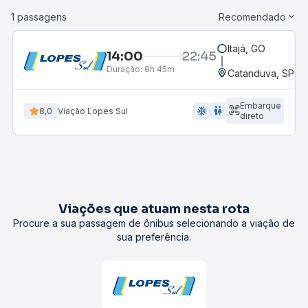
1 passagens
Recomendado
Itajá, GO
14:00
22:45
Duração:
8h 45m
Catanduva, SP - 
Embarque
ac_unit
wc
8,0
Viação Lopes Sul
direto
Viações que atuam nesta rota
Procure a sua passagem de ônibus selecionando a viação de
sua preferência.