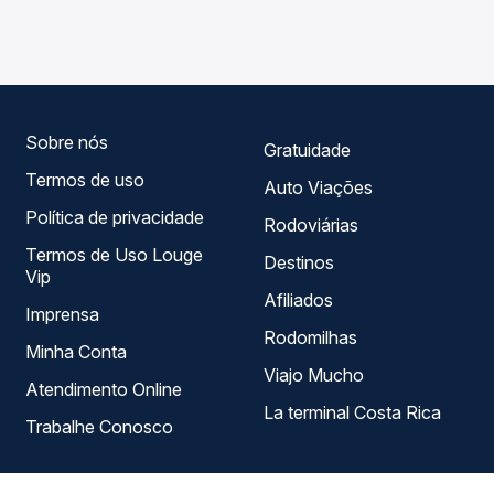
Catanduva, SP - Rodoviária , com horários variados ao
em tempo real e garante a melhor oferta para o seu
longo do dia. Na Quero Passagem você compara todas as
roteiro.
opções — empresas, horários, tipos de serviço e preços
— em um só lugar e escolhe a que melhor se encaixa na
sua viagem.
Sobre nós
Gratuidade
Termos de uso
Auto Viações
Política de privacidade
Rodoviárias
Termos de Uso Louge
Destinos
Vip
Afiliados
Imprensa
Rodomilhas
Minha Conta
Viajo Mucho
Atendimento Online
La terminal Costa Rica
Trabalhe Conosco