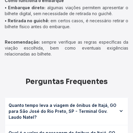
Como funciona o embarque
• Embarque direto:
algumas viações permitem apresentar o
bilhete digital, sem necessidade de retirada no guichê.
• Retirada no guichê:
em certos casos, é necessário retirar o
bilhete físico antes do embarque.
Recomendação:
sempre verifique as regras específicas da
viação escolhida, bem como eventuais exigências
relacionadas ao bilhete.
Perguntas Frequentes
Quanto tempo leva a viagem de ônibus de Itajá, GO
para São José do Rio Preto, SP - Terminal Gov.
Laudo Natel?
A viagem de ônibus de Itajá, GO para São José do Rio
Qual é o valor da passagem de ônibus de Itajá, GO