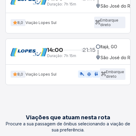
Duração:
7h 15m
São José do Rio P
Embarque
8,0
Viação Lopes Sul
direto
Itajá, GO
14:00
21:15
Duração:
7h 15m
São José do Rio P
Embarque
airline_seat_legroom_extra
ac_unit
wc
8,0
Viação Lopes Sul
direto
Viações que atuam nesta rota
Procure a sua passagem de ônibus selecionando a viação de
sua preferência.