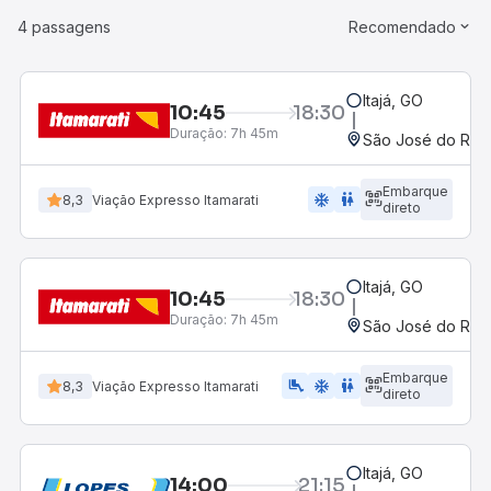
4 passagens
Recomendado
Itajá, GO
10:45
18:30
Duração:
7h 45m
São José do Rio P
Embarque
ac_unit
wc
8,3
Viação Expresso Itamarati
direto
Itajá, GO
10:45
18:30
Duração:
7h 45m
São José do Rio P
Embarque
airline_seat_legroom_extra
ac_unit
wc
8,3
Viação Expresso Itamarati
direto
Itajá, GO
14:00
21:15