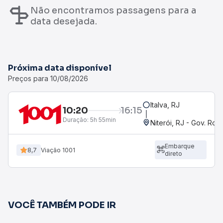
Não encontramos passagens para a
data desejada.
Próxima data disponível
Preços para 10/08/2026
Italva, RJ
10:20
16:15
Duração:
5h 55min
Niterói, RJ - Gov. Robe
Embarque
8,7
Viação 1001
direto
VOCÊ TAMBÉM PODE IR