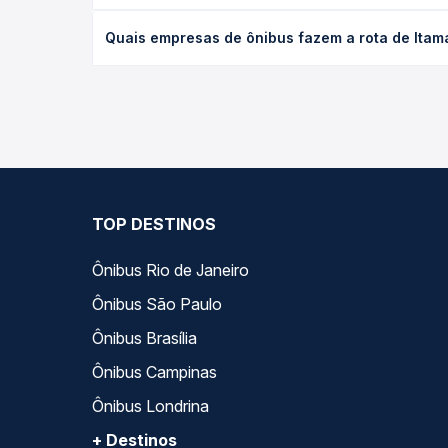
O preço da passagem de ônibus de Itamarati, BA pa
Quais empresas de ônibus fazem a rota de Itamar
poltrona e a antecedência da compra. Na Quero Pa
As viações Águia Branca operam o trecho de Itamar
todas as opções — empresas, horários, tipos de se
TOP DESTINOS
Ônibus Rio de Janeiro
Ônibus São Paulo
Ônibus Brasília
Ônibus Campinas
Ônibus Londrina
+ Destinos