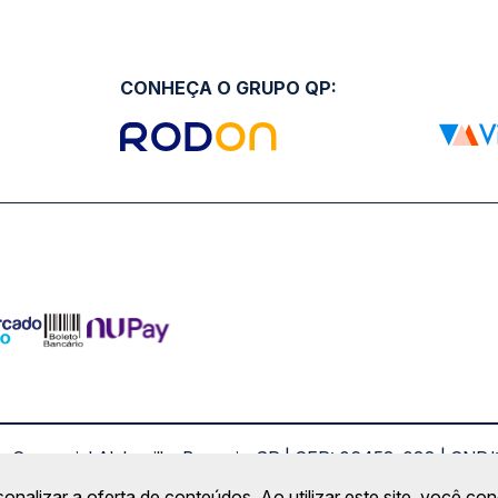
CONHEÇA O GRUPO QP:
ro Comercial Alphaville, Barueri - SP | CEP: 06453-038 | C
Copyright 2026 © QueroPassagem.com.br
sonalizar a oferta de conteúdos. Ao utilizar este site, você c