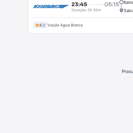
Itama
23:45
05:15
Duração:
5h 30m
Salv
8,3
Viação Águia Branca
Procu