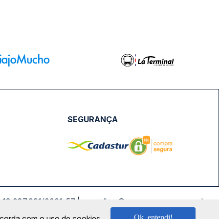
SEGURANÇA
NPJ: 18.087.991/0001-57 | saconibus@queropassagem.com.br
Ok, entendi!
oncorda com o uso de cookies.