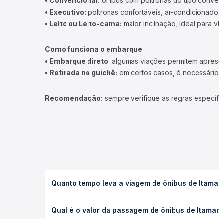
• Convencional:
ônibus com poltronas do tipo conve
• Executivo:
poltronas confortáveis, ar-condicionado,
• Leito ou Leito-cama:
maior inclinação, ideal para 
Como funciona o embarque
• Embarque direto:
algumas viações permitem apresen
• Retirada no guichê:
em certos casos, é necessário r
Recomendação:
sempre verifique as regras específ
Quanto tempo leva a viagem de ônibus de Itamara
A viagem de ônibus de Itamarati, BA para Salvador,
Qual é o valor da passagem de ônibus de Itamara
ou leito) e as condições de tráfego. Na Quero Pas