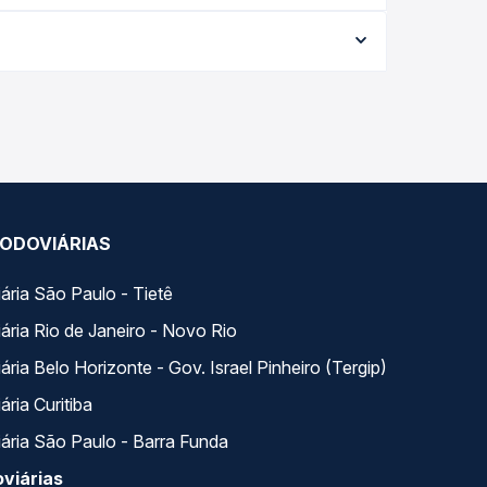
forme a data da viagem, a empresa, o tipo de
e garante a melhor oferta para o seu roteiro.
 longo do dia. Na Quero Passagem você compara
a na sua viagem.
ODOVIÁRIAS
ária São Paulo - Tietê
ária Rio de Janeiro - Novo Rio
ria Belo Horizonte - Gov. Israel Pinheiro (Tergip)
ria Curitiba
ária São Paulo - Barra Funda
viárias