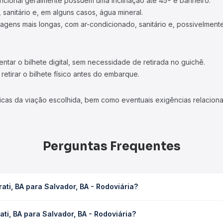
ncional geralmente possuem uma inclinação até 45º e banheiro.
 sanitário e, em alguns casos, água mineral.
viagens mais longas, com ar-condicionado, sanitário e, possivelmente
tar o bilhete digital, sem necessidade de retirada no guichê.
etirar o bilhete físico antes do embarque.
icas da viação escolhida, bem como eventuais exigências relaciona
Perguntas Frequentes
ti, BA para Salvador, BA - Rodoviária?
 BA - Rodoviária leva em média 6h 1min, podendo variar conforme a 
ti, BA para Salvador, BA - Rodoviária?
sagem você consulta os horários disponíveis e vê a duração exata