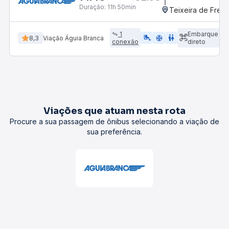
Duração:
11h 50min
Teixeira de Freit
1
Embarque
airline_seat_legroom_extra
ac_unit
WC
8,3
Viação Águia Branca
conexão
direto
Viações que atuam nesta rota
Procure a sua passagem de ônibus selecionando a viação de
sua preferência.