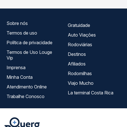
serviço e preços — em um só lugar e escolhe a que
melhor se encaixa na sua viagem.
Sobre nós
Gratuidade
Termos de uso
Auto Viações
Política de privacidade
Rodoviárias
Termos de Uso Louge
Destinos
Vip
Afiliados
Imprensa
Rodomilhas
Minha Conta
Viajo Mucho
Atendimento Online
La terminal Costa Rica
Trabalhe Conosco