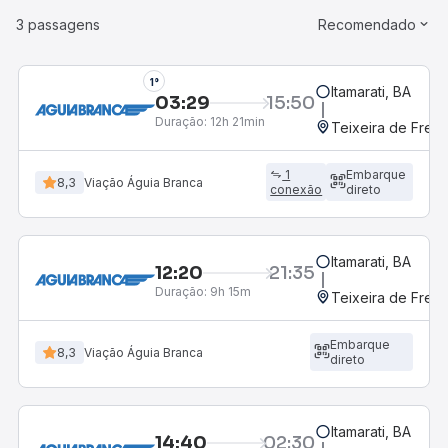
3 passagens
Recomendado
1°
Itamarati, BA
03:29
15:50
Duração:
12h 21min
Teixeira de Freit
1
Embarque
8,3
Viação Águia Branca
conexão
direto
Itamarati, BA
12:20
21:35
Duração:
9h 15m
Teixeira de Freit
Embarque
8,3
Viação Águia Branca
direto
Itamarati, BA
14:40
02:30