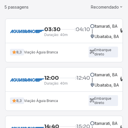
5 passagens
Recomendado
Itamarati, BA
03:30
04:10
C
Duração:
40m
Ubaitaba, BA
Embarque
8,3
Viação Águia Branca
direto
Itamarati, BA
12:00
12:40
C
Duração:
40m
Ubaitaba, BA
Embarque
8,3
Viação Águia Branca
direto
Itamarati, BA
14:40
15:20
C