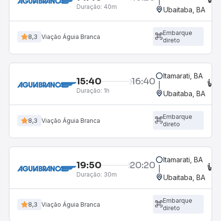
Duração:
40m
Ubaitaba, BA
Embarque
8,3
Viação Águia Branca
direto
Itamarati, BA
15:40
16:40
C
Duração:
1h
Ubaitaba, BA
Embarque
8,3
Viação Águia Branca
direto
Itamarati, BA
19:50
20:20
C
Duração:
30m
Ubaitaba, BA
Embarque
8,3
Viação Águia Branca
direto