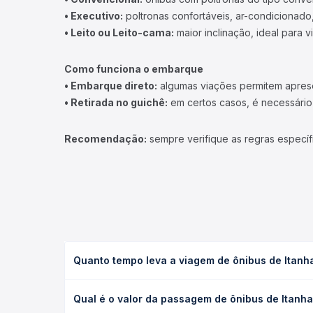
• Executivo:
poltronas confortáveis, ar-condicionado,
• Leito ou Leito-cama:
maior inclinação, ideal para 
Como funciona o embarque
• Embarque direto:
algumas viações permitem apresen
• Retirada no guichê:
em certos casos, é necessário r
Recomendação:
sempre verifique as regras específ
Quanto tempo leva a viagem de ônibus de Itan
A viagem de ônibus de Itanhandu, MG para São Lour
Qual é o valor da passagem de ônibus de Itan
leito) e as condições de tráfego. Na Quero Passag