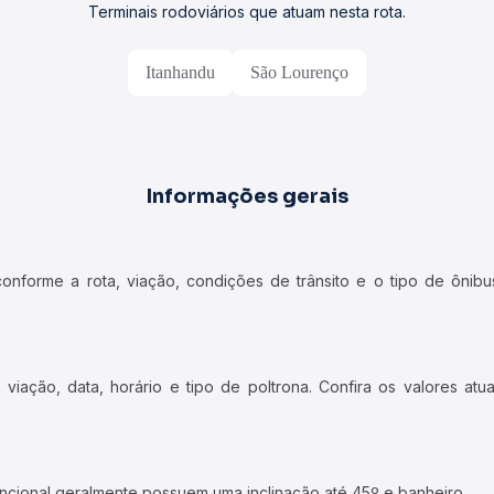
Terminais rodoviários que atuam nesta rota.
Itanhandu
São Lourenço
Informações gerais
forme a rota, viação, condições de trânsito e o tipo de ônibus
iação, data, horário e tipo de poltrona. Confira os valores at
ncional geralmente possuem uma inclinação até 45º e banheiro.