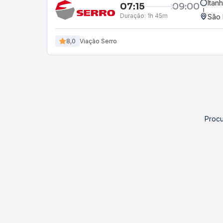
Itan
07:15
09:00
Duração:
1h 45m
São 
8,0
Viação Serro
Procu