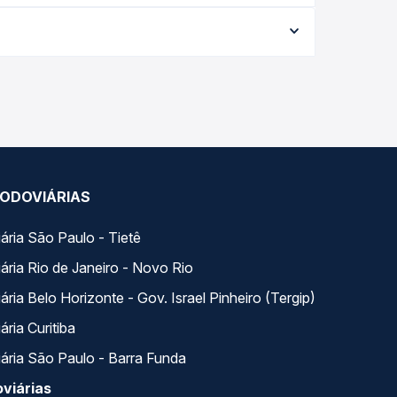
data da viagem, a empresa, o tipo de poltrona e a
elhor oferta para o seu roteiro.
. Na Quero Passagem você compara todas as opções
ODOVIÁRIAS
ária São Paulo - Tietê
ária Rio de Janeiro - Novo Rio
ria Belo Horizonte - Gov. Israel Pinheiro (Tergip)
ria Curitiba
ária São Paulo - Barra Funda
viárias