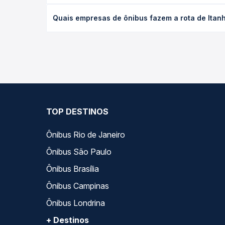
O preço da passagem de ônibus de Itanhandu, MG p
Quais empresas de ônibus fazem a rota de Ita
antecedência da compra. Na Quero Passagem você c
As viações Serro operam o trecho de Itanhandu, 
— empresas, horários, tipos de serviço e preços —
TOP DESTINOS
Ônibus Rio de Janeiro
Ônibus São Paulo
Ônibus Brasília
Ônibus Campinas
Ônibus Londrina
+ Destinos