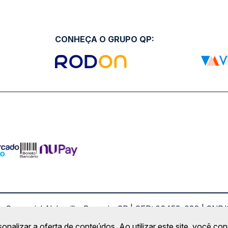
CONHEÇA O GRUPO QP:
ro Comercial Alphaville, Barueri - SP | CEP: 06453-038 | C
Copyright 2026 © QueroPassagem.com.br
sonalizar a oferta de conteúdos. Ao utilizar este site, você c