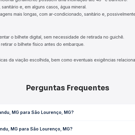
 sanitário e, em alguns casos, água mineral.
viagens mais longas, com ar-condicionado, sanitário e, possivelmente
tar o bilhete digital, sem necessidade de retirada no guichê.
etirar o bilhete físico antes do embarque.
icas da viação escolhida, bem como eventuais exigências relaciona
Perguntas Frequentes
handu, MG para São Lourenço, MG?
enço, MG leva em média 1h 34min, podendo variar conforme a viaçã
handu, MG para São Lourenço, MG?
em você consulta os horários disponíveis e vê a duração exata de