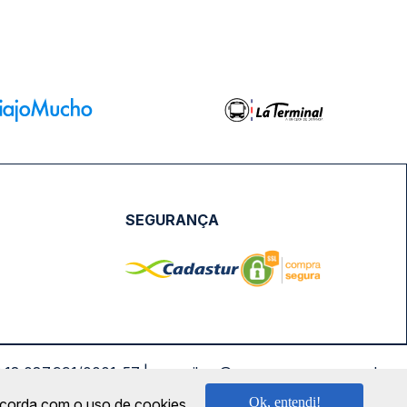
SEGURANÇA
NPJ: 18.087.991/0001-57 | saconibus@queropassagem.com.br
Ok, entendi!
oncorda com o uso de cookies.