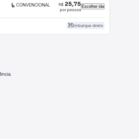
25,75
R$
CONVENCIONAL
Escolher ida
por pessoa
Embarque direto
ência.