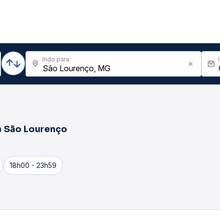
Indo para
a
São Lourenço
18h00 - 23h59