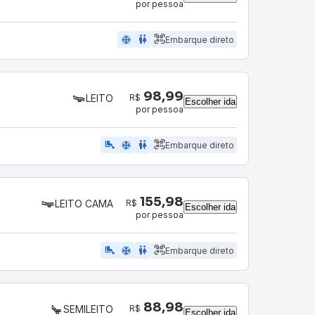
por pessoa
ac_unit
wc
Embarque direto
98,99
R$
LEITO
Escolher ida
por pessoa
airline_seat_legroom_extra
ac_unit
wc
Embarque direto
155,98
R$
LEITO CAMA
Escolher ida
por pessoa
airline_seat_legroom_extra
ac_unit
wc
Embarque direto
88,98
R$
SEMILEITO
Escolher ida