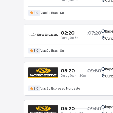
Curi
8,0
Viação Brasil Sul
Itap
02:20
07:20
Duração:
5h
Curi
8,0
Viação Brasil Sul
Itap
05:20
09:50
Duração:
4h 30m
Curi
8,0
Viação Expresso Nordeste
Itap
05:20
09:50