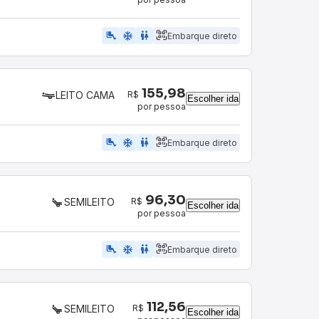
airline_seat_legroom_extra
ac_unit
wc
Embarque direto
155,98
R$
LEITO CAMA
Escolher ida
por pessoa
airline_seat_legroom_extra
ac_unit
wc
Embarque direto
96,30
R$
SEMILEITO
Escolher ida
por pessoa
airline_seat_legroom_extra
ac_unit
WC
Embarque direto
112,56
R$
SEMILEITO
Escolher ida