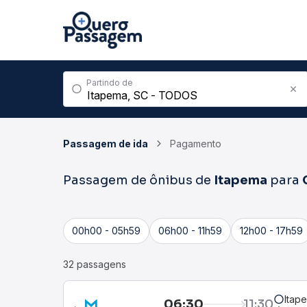
Partindo de
Passagem de ida
Pagamento
Passagem de ônibus de
Itapema
para
00h00 - 05h59
06h00 - 11h59
12h00 - 17h59
32 passagens
Itap
06:30
11:30