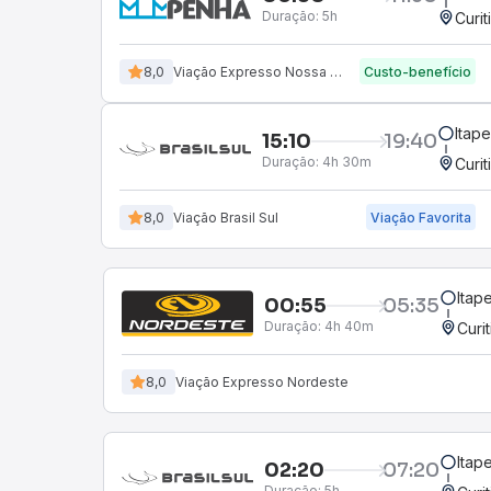
Duração:
5h
Curit
8,0
Viação Expresso Nossa Senhora da Penha
Custo-benefício
Itap
15:10
19:40
Duração:
4h 30m
Curit
8,0
Viação Brasil Sul
Viação Favorita
Itap
00:55
05:35
Duração:
4h 40m
Curi
8,0
Viação Expresso Nordeste
Itap
02:20
07:20
Duração:
5h