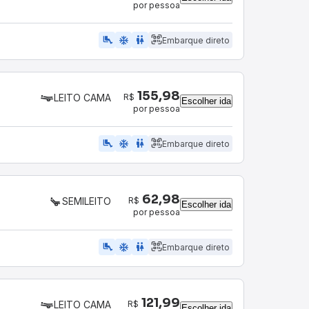
por pessoa
airline_seat_legroom_extra
ac_unit
WC
Embarque direto
155,98
R$
LEITO CAMA
Escolher ida
por pessoa
airline_seat_legroom_extra
ac_unit
wc
Embarque direto
62,98
R$
SEMILEITO
Escolher ida
por pessoa
airline_seat_legroom_extra
ac_unit
WC
Embarque direto
121,99
R$
LEITO CAMA
Escolher ida