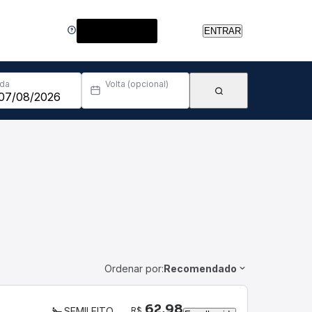
Central de Ajuda
ENTRAR
Ida
Volta (opcional)
Ordenar por:
Recomendado
62,98
R$
SEMILEITO