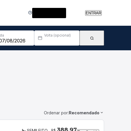
Central de Ajuda
ENTRAR
Ida
Volta (opcional)
Ordenar por:
Recomendado
388,97
R$
SEMILEITO