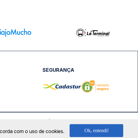
SEGURANÇA
NPJ: 18.087.991/0001-57 | saconibus@queropassagem.com.br
Ok, entendi!
oncorda com o uso de cookies.