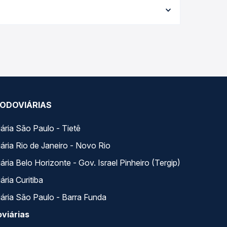
orme a data da viagem, a empresa, o tipo de
e garante a melhor oferta para o seu roteiro.
ezinho, PR, com horários variados ao longo do
lugar e escolhe a que melhor se encaixa na sua
ODOVIÁRIAS
ária São Paulo - Tietê
ária Rio de Janeiro - Novo Rio
ria Belo Horizonte - Gov. Israel Pinheiro (Tergip)
ria Curitiba
ária São Paulo - Barra Funda
viárias