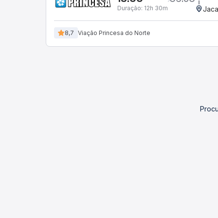
Duração:
12h 30m
Jaca
8,7
Viação Princesa do Norte
Procu