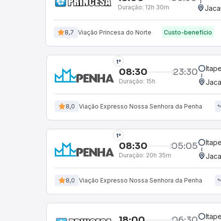
Duração:
12h 30m
Jaca
8,7
Viação Princesa do Norte
Custo-benefício
1°
Itap
08:30
23:30
Duração:
15h
Jaca
8,0
Viação Expresso Nossa Senhora da Penha
1°
Itap
08:30
05:05
Duração:
20h 35m
Jaca
8,0
Viação Expresso Nossa Senhora da Penha
Itap
18:00
06:30