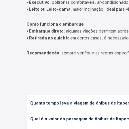
• Executivo:
poltronas confortáveis, ar-condicionado,
• Leito ou Leito-cama:
maior inclinação, ideal para 
Como funciona o embarque
• Embarque direto:
algumas viações permitem apresen
• Retirada no guichê:
em certos casos, é necessário r
Recomendação:
sempre verifique as regras específ
Quanto tempo leva a viagem de ônibus de Itap
A viagem de ônibus de Itapema, SC - TODOS para Ja
Qual é o valor da passagem de ônibus de Itape
executivo ou leito) e as condições de tráfego. Na