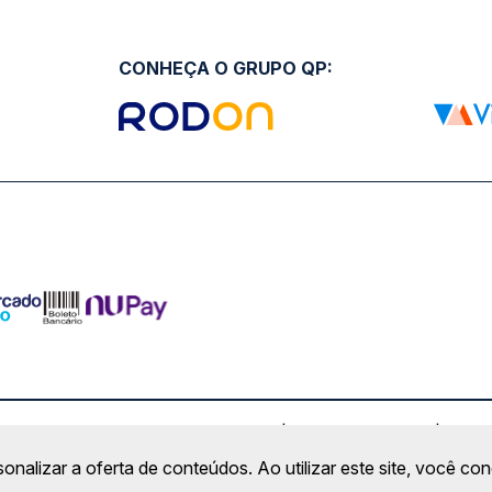
CONHEÇA O GRUPO QP:
ro Comercial Alphaville, Barueri - SP | CEP: 06453-038 | C
sonalizar a oferta de conteúdos. Ao utilizar este site, você c
Copyright 2026 © QueroPassagem.com.br