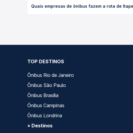
O preço da passagem de ônibus de Itapema, SC - T
Quais empresas de ônibus fazem a rota de Ita
poltrona e a antecedência da compra. Na Quero Pa
As viações Princesa do Norte, Expresso Nossa Sen
dia. Na Quero Passagem você compara todas as opç
viagem.
TOP DESTINOS
Ônibus Rio de Janeiro
Ônibus São Paulo
Ônibus Brasília
Ônibus Campinas
Ônibus Londrina
+ Destinos