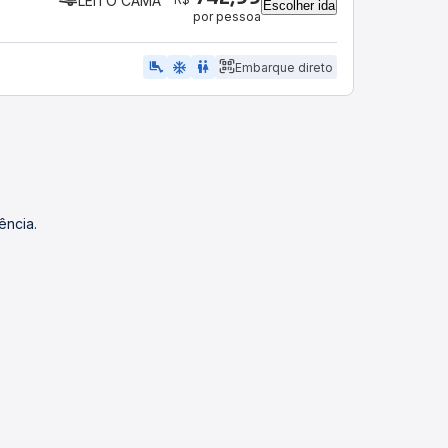
LEITO CAMA
Escolher ida
por pessoa
airline_seat_legroom_extra
ac_unit
wc
Embarque direto
ência.