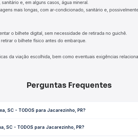
 sanitário e, em alguns casos, água mineral.
viagens mais longas, com ar-condicionado, sanitário e, possivelmente
tar o bilhete digital, sem necessidade de retirada no guichê.
etirar o bilhete físico antes do embarque.
icas da viação escolhida, bem como eventuais exigências relaciona
Perguntas Frequentes
ema, SC - TODOS para Jacarezinho, PR?
carezinho, PR leva em média 13h 8min, podendo variar conforme a 
ma, SC - TODOS para Jacarezinho, PR?
 Quero Passagem você consulta os horários disponíveis e vê a dur