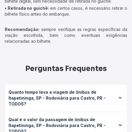
bilhete digital, sem necessidade de retirada no guichê.
• Retirada no guichê:
em certos casos, é necessário retirar o
bilhete físico antes do embarque.
Recomendação:
sempre verifique as regras específicas da
viação escolhida, bem como eventuais exigências
relacionadas ao bilhete.
Perguntas Frequentes
Quanto tempo leva a viagem de ônibus de
Itapetininga, SP - Rodoviária para Castro, PR -
TODOS?
A viagem de ônibus de Itapetininga, SP - Rodoviária para
Qual é o valor da passagem de ônibus de
Castro, PR - TODOS leva em média 5h 12min, podendo
Itapetininga, SP - Rodoviária para Castro, PR -
variar conforme a viação, o tipo de serviço (convencional,
TODOS?