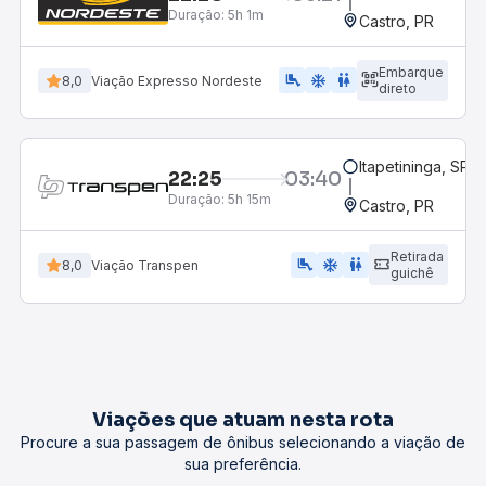
Duração:
5h 1m
Castro, PR
Embarque
airline_seat_legroom_extra
ac_unit
WC
8,0
Viação Expresso Nordeste
direto
Itapetininga, SP -
22:25
03:40
Duração:
5h 15m
Castro, PR
Retirada
airline_seat_legroom_extra
ac_unit
WC
8,0
Viação Transpen
guichê
Viações que atuam nesta rota
Procure a sua passagem de ônibus selecionando a viação de
sua preferência.