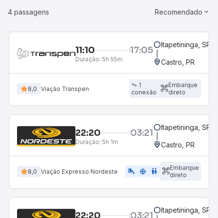
4 passagens
Recomendado
Itapetininga, SP -
11:10
17:05
Duração:
5h 55m
Castro, PR
1
Embarque
8,0
Viação Transpen
conexão
direto
Itapetininga, SP -
22:20
03:21
Duração:
5h 1m
Castro, PR
Embarque
airline_seat_legroom_extra
ac_unit
WC
8,0
Viação Expresso Nordeste
direto
Itapetininga, SP -
22:20
03:21